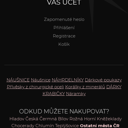
VÁŠ ÚČET
Zapomenuté heslo
Přihlášení
Registrace
Košík
NÁUŠNICE
Náušnice
NÁHRDELNÍKY
Dárkové poukazy
Přívěsky z chirurgické oceli
Korálky z minerálů
DÁRKY
KRABIČKY
Náramky
ODKUD MŮŽETE NAKUPOVAT?
Hladov
Česká Čermná
Bílov
Rožná
Horní Kněžeklady
Chocerady
Chlumín
Teplýšovice
Ostatní města ČR