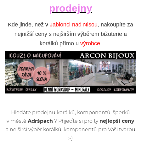
prodejny
Kde jinde, než
v
Jablonci nad Nisou
, nakoupíte za
nejnižší ceny s nejširším výběrem bižuterie a
korálků přímo
u
výrobce
Hledáte prodejnu korálků, komponentů, šperků
v městě
Adršpach
? Přijeďte si pro ty
nejlepší ceny
a nejširší výběr korálků, komponentů pro Vaši tvorbu
:-)