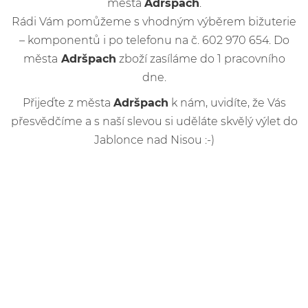
města
Adršpach
.
Rádi Vám pomůžeme s vhodným výběrem bižuterie
– komponentů i po telefonu na č. 602 970 654. Do
města
Adršpach
zboží zasíláme do 1 pracovního
dne.
Přijeďte z města
Adršpach
k nám, uvidíte, že Vás
přesvědčíme a s naší slevou si uděláte skvělý výlet do
Jablonce nad Nisou :-)