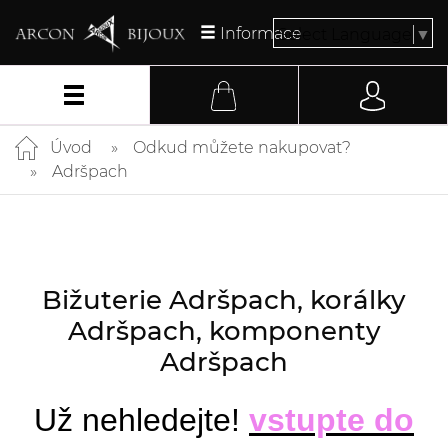
Informace
Select Language
▼
Úvod
Odkud můžete nakupovat?
Adršpach
Bižuterie Adršpach, korálky
Adršpach, komponenty
Adršpach
Už nehledejte!
vstupte do