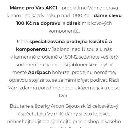
Máme pro Vás AKCI
– proplatíme Vám dopravu
k nám – za každý nákup nad 1000 Kč –
dáme slevu
100 Kč na dopravu
a
dárek
mix kovových
komponentů.
Jsme
specializovaná prodejna korálků a
komponentů
v Jablonci nad Nisou a u nás
v kamenné prodejně o 180M2 seženete veškerý
sortiment za ty nejlepší jablonecké ceny! V
městě
Adršpach
bohužel prodejnu nemáme,
opravdu stojí za to, se za námi přijet podívat. Rádi
Vám zdarma poradíme nebo ukážeme jak a co se
tvoří.
Bižuterie a šperky Arcon Bijoux sklízí celosvětový
úspěch, tak i Vy milé dámy si tyto kolekce
nenechejte ujít a objednejte přes e shop z vašeho