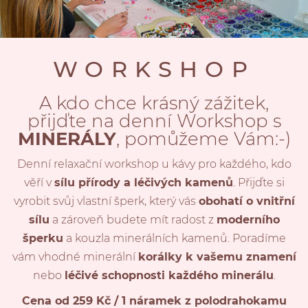
WORKSHOP
A kdo chce krásný zážitek,
přijďte na denní Workshop s
MINERÁLY
, pomůžeme Vám:-)
Denní relaxační workshop u kávy pro každého, kdo
věří v
sílu přírody a léčivých kamenů
. Přijďte si
vyrobit svůj vlastní šperk, který vás
obohatí o vnitřní
sílu
a zároveň budete mít radost z
moderního
šperku
a kouzla minerálních kamenů. Poradíme
vám vhodné minerální
korálky k vašemu znamení
nebo
léčivé schopnosti každého minerálu
.
Cena od 259 Kč / 1 náramek z polodrahokamu