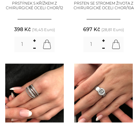
PRSTÝNEK S KŘÍŽKEM Z
PRSTEN SE STROMEM ŽIVOTA Z
CHIRURGICKÉ OCELI CHOR/12
CHIRURGICKÉ OCELI CHOR/10A
398 Kč
697 Kč
(16,45 Euro)
(28,81 Euro)