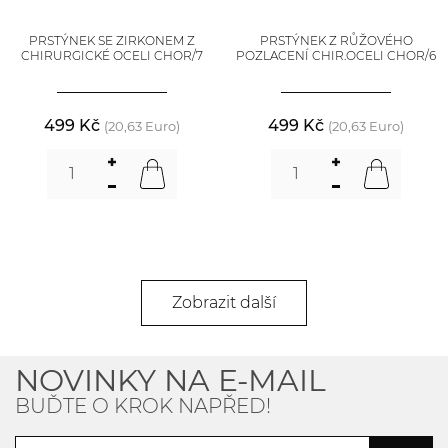
PRSTÝNEK SE ZIRKONEM Z
PRSTÝNEK Z RŮŽOVÉHO
CHIRURGICKÉ OCELI CHOR/7
POZLACENÍ CHIR.OCELI CHOR/6
499 Kč
499 Kč
(20,63 Euro)
(20,63 Euro)
Zobrazit další
NOVINKY NA E-MAIL
BUĎTE O KROK NAPŘED!