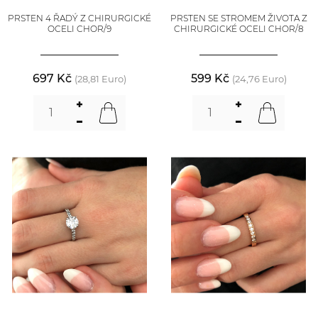
PRSTEN 4 ŘADÝ Z CHIRURGICKÉ
PRSTEN SE STROMEM ŽIVOTA Z
OCELI CHOR/9
CHIRURGICKÉ OCELI CHOR/8
697 Kč
599 Kč
(28,81 Euro)
(24,76 Euro)