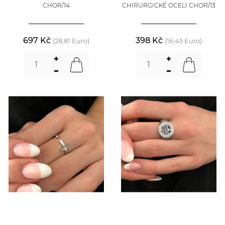
CHOR/14
CHIRURGICKÉ OCELI CHOR/13
697 Kč
398 Kč
(28,81 Euro)
(16,45 Euro)