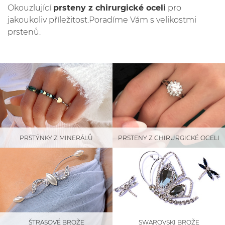
Okouzlující
prsteny z chirurgické oceli
pro
jakoukoliv příležitost.Poradíme Vám s velikostmi
prstenů.
PRSTÝNKY Z MINERÁLŮ
PRSTENY Z CHIRURGICKÉ OCELI
SWAROVSKI BROŽE
ŠTRASOVÉ BROŽE