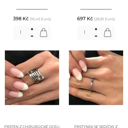
398 Kč
697 Kč
(16,45 Euro)
(28,81 Euro)
PRSTEN Z CHIRURGICKÉ OCELI
PRSTÝNEK SE SRDÍČKY Z