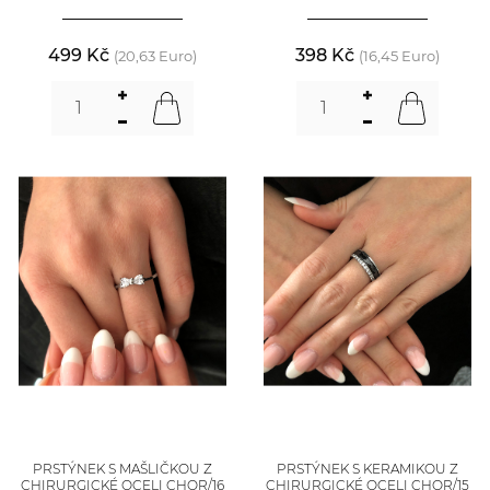
499 Kč
398 Kč
(20,63 Euro)
(16,45 Euro)
PRSTÝNEK S MAŠLIČKOU Z
PRSTÝNEK S KERAMIKOU Z
CHIRURGICKÉ OCELI CHOR/16
CHIRURGICKÉ OCELI CHOR/15