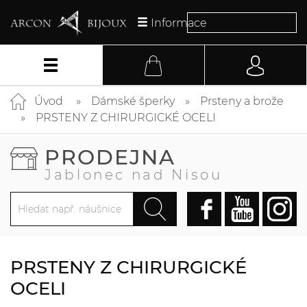
Informace
Úvod
Dámské šperky
Prsteny a brože
PRSTENY Z CHIRURGICKÉ OCELI
PRODEJNA
Jablonec nad Nisou
PRSTENY Z CHIRURGICKÉ
OCELI