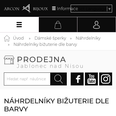
Informace
Select Language
▼
Úvod
Dámské šperky
Náhrdelníky
Náhrdelníky bižuterie dle barvy
PRODEJNA
Jablonec nad Nisou
NÁHRDELNÍKY BIŽUTERIE DLE
BARVY