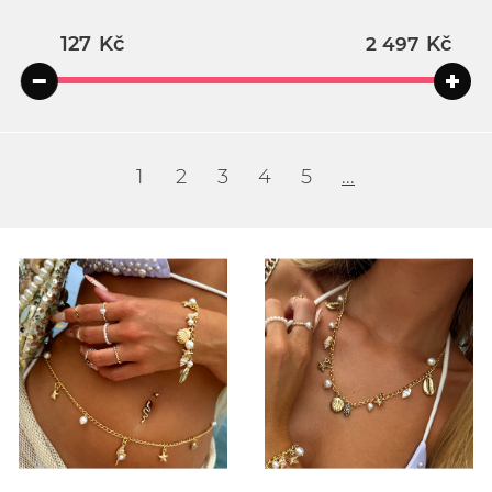
Kč
Kč
1
2
3
4
5
...