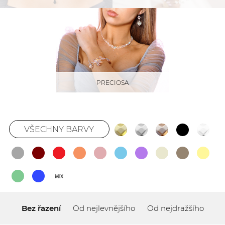
PRECIOSA
VŠECHNY BARVY
Bez řazení
Od nejlevnějšího
Od nejdražšího