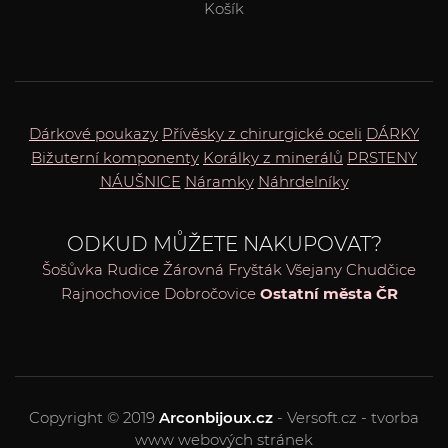
Košík
Dárkové poukazy
Přívěsky z chirurgické oceli
DÁRKY
Bižuterní komponenty
Korálky z minerálů
PRSTENY
NÁUŠNICE
Náramky
Náhrdelníky
ODKUD MŮŽETE NAKUPOVAT?
Šošůvka
Rudice
Žárovná
Fryšták
Všejany
Chudčice
Rajnochovice
Dobročovice
Ostatní města ČR
Copyright © 2019
Arconbijoux.cz
- Versoft.cz - tvorba
www webových stránek