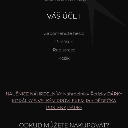
VÁŠ ÚČET
Zapomenuté heslo
Přihlášení
Registrace
Košík
NÁUŠNICE
NÁHRDELNÍKY
Náhrdelníky
Řetízky
DÁRKY
KORÁLKY S VELKÝM PRŮVLEKEM
Pro DĚDEČKA
PRSTENY
DÁRKY
ODKUD MŮŽETE NAKUPOVAT?