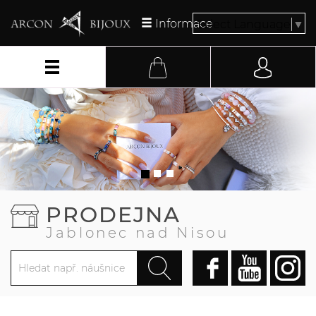
Informace
Select Language
▼
PRODEJNA
Jablonec nad Nisou