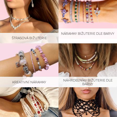
NÁRAMKY BIŽUTERIE DLE BARVY
ŠTRASOVÁ BIŽUTERIE
NÁHRDELNÍKY BIŽUTERIE DLE
KREATIVNÍ NÁRAMKY
BARVY