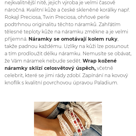
nejkvalitnější nitě, jejich výroba je velmi časově
náročná. Kvalitní kůže a české skleněné korálky např.
Rokajl Preciosa, Twin Preciosa, ohňové perle
podtrhnou originalitu těchto náramků. Zahřátím
tělesné teploty kůže na náramku změkne a je velmi
příjemná.
Náramky se omotávají kolem ruky
,
takže padnou každému. Uzlíky na kůži lze posunout
a tím prodloužit délku náramku. Nemusíte se obávat,
že Vám náramek nebude sedět.
Wrap kožené
náramky sklízí celosvětový úspěch,
včetně
celebrit, které se jimi rády zdobí. Zapínání na kovový
knoflík s kvalitní povrchovou úpravou Paladium.