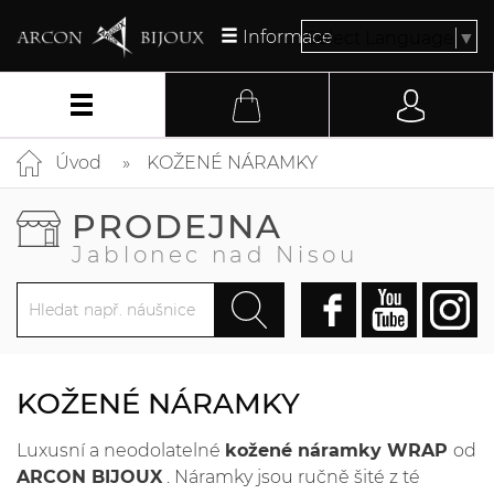
Informace
Select Language
▼
Úvod
KOŽENÉ NÁRAMKY
PRODEJNA
Jablonec nad Nisou
KOŽENÉ NÁRAMKY
Luxusní a neodolatelné
kožené náramky WRAP
od
ARCON BIJOUX
. Náramky jsou ručně šité z té