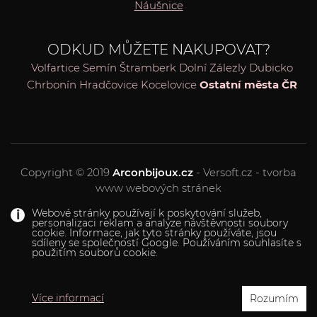
Náušnice
ODKUD MŮŽETE NAKUPOVAT?
Volfartice
Semín
Štramberk
Dolní Zálezly
Dubicko
Chrbonín
Hradčovice
Kocelovice
Ostatní města ČR
Copyright © 2019
Arconbijoux.cz
- Versoft.cz - tvorba
www webových stránek
Webové stránky používají k poskytování služeb,
personalizaci reklam a analýze návštěvnosti soubory
cookie. Informace, jak tyto stránky používáte, jsou
sdíleny se společností Google. Používáním souhlasíte s
použitím souborů cookie.
Více informací
Rozumím