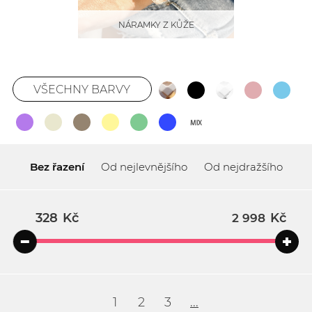
NÁRAMKY Z KŮŽE
VŠECHNY BARVY
Bez řazení
Od nejlevnějšího
Od nejdražšího
Kč
Kč
1
2
3
...