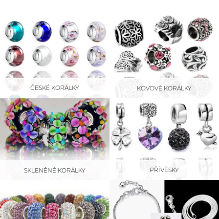
ČESKÉ KORÁLKY
KOVOVÉ KORÁLKY
PŘÍVĚSKY
SKLENĚNÉ KORÁLKY