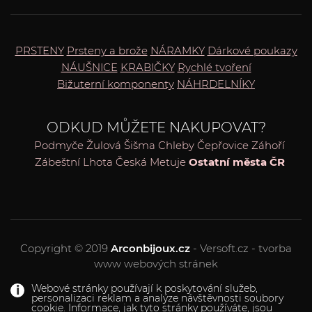
PRSTENY
Prsteny a brože
NÁRAMKY
Dárkové poukazy
NÁUŠNICE
KRABIČKY
Rychlé tvoření
Bižuterní komponenty
NÁHRDELNÍKY
ODKUD MŮŽETE NAKUPOVAT?
Podmyče
Žulová
Šišma
Chleby
Čepřovice
Záhoří
Zábeštní Lhota
Česká Metuje
Ostatní města ČR
Copyright © 2019
Arconbijoux.cz
- Versoft.cz - tvorba
www webových stránek
Webové stránky používají k poskytování služeb,
personalizaci reklam a analýze návštěvnosti soubory
cookie. Informace, jak tyto stránky používáte, jsou