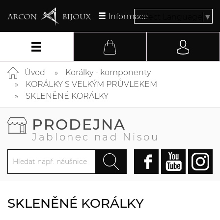
Informace
Select Language
▼
Úvod
Korálky - komponenty
KORÁLKY S VELKÝM PRŮVLEKEM
SKLENĚNÉ KORÁLKY
PRODEJNA
Jablonec nad Nisou
SKLENĚNÉ KORÁLKY