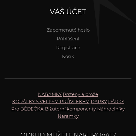
VÁŠ ÚČET
Zapomenuté heslo
Přihlášení
Registrace
Košík
NÁRAMKY
Prsteny a brože
KORÁLKY S VELKÝM PRŮVLEKEM
DÁRKY
DÁRKY
Pro DĚDEČKA
Bižuterní komponenty
Náhrdelníky
Náramky
ODKUD MŮŽETE NAKUPOVAT?