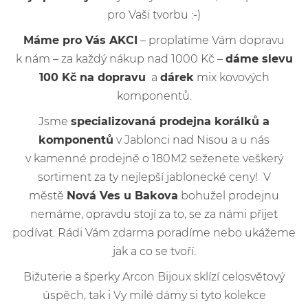
pro Vaši tvorbu :-)
Máme pro Vás AKCI
– proplatíme Vám dopravu
k nám – za každý nákup nad 1000 Kč –
dáme slevu
100 Kč na dopravu
a
dárek
mix kovových
komponentů.
Jsme
specializovaná prodejna korálků a
komponentů
v Jablonci nad Nisou a u nás
v kamenné prodejně o 180M2 seženete veškerý
sortiment za ty nejlepší jablonecké ceny! V
městě
Nová Ves u Bakova
bohužel prodejnu
nemáme, opravdu stojí za to, se za námi přijet
podívat. Rádi Vám zdarma poradíme nebo ukážeme
jak a co se tvoří.
Bižuterie a šperky Arcon Bijoux sklízí celosvětový
úspěch, tak i Vy milé dámy si tyto kolekce