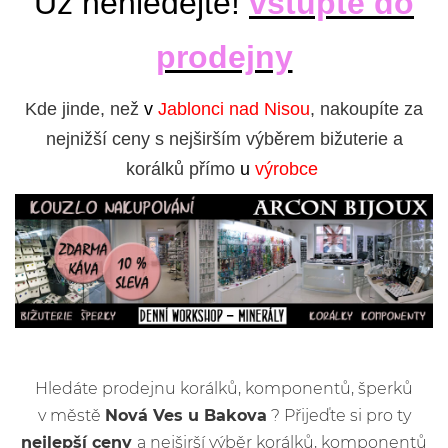
Už nehledejte!
vstupte do
prodejny
Kde jinde, než
v
Jablonci nad Nisou
, nakoupíte za
nejnižší ceny s nejširším výběrem bižuterie a
korálků přímo
u
výrobce
Hledáte prodejnu korálků, komponentů, šperků
v městě
Nová Ves u Bakova
? Přijeďte si pro ty
nejlepší ceny
a nejširší výběr korálků, komponentů