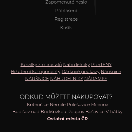
Zapomenuté heslo
Přihlášení
Registrace
Košík
Korálky z minerálů
Náhrdelníky
PRSTENY
Bižuterní komponenty
Dárkové poukazy
Náušnice
NÁUŠNICE
NÁHRDELNÍKY
NÁRAMKY
ODKUD MŮŽETE NAKUPOVAT?
Kotenčice
Nemile
Polešovice
Milenov
Budišov nad Budišovkou
Roupov
Bošovice
Vrbátky
Ostatní města ČR