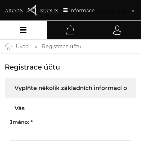
Informace
Select Language
▼
Úvod
Registrace účtu
Registrace účtu
Vyplňte několik základních informací o
Vás
Jméno:
*