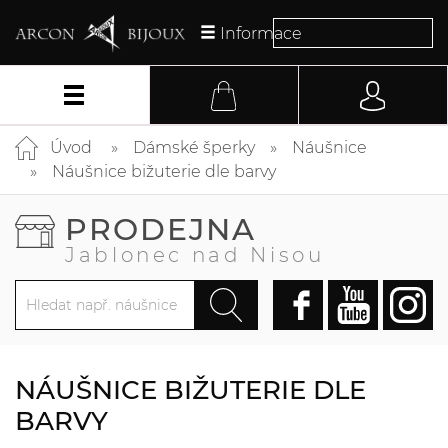
Informace
Úvod
Dámské šperky
Náušnice
Náušnice bižuterie dle barvy
PRODEJNA
Jablonec nad Nisou
NÁUŠNICE BIŽUTERIE DLE
BARVY