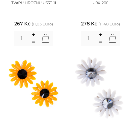
TVARU HROZNU U33T-11
U9X-208
267 Kč
278 Kč
(11,03 Euro)
(11,48 Euro)