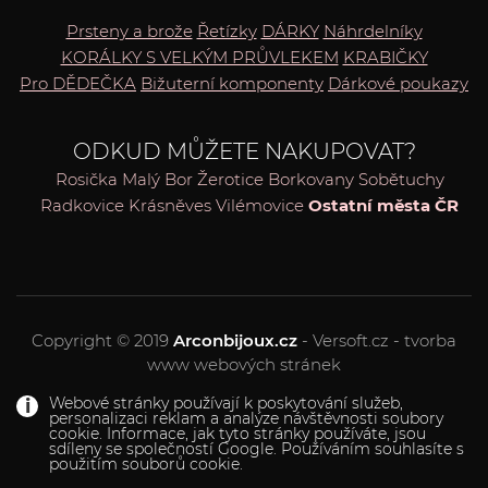
Prsteny a brože
Řetízky
DÁRKY
Náhrdelníky
KORÁLKY S VELKÝM PRŮVLEKEM
KRABIČKY
Pro DĚDEČKA
Bižuterní komponenty
Dárkové poukazy
ODKUD MŮŽETE NAKUPOVAT?
Rosička
Malý Bor
Žerotice
Borkovany
Sobětuchy
Radkovice
Krásněves
Vilémovice
Ostatní města ČR
Copyright © 2019
Arconbijoux.cz
- Versoft.cz - tvorba
www webových stránek
Webové stránky používají k poskytování služeb,
personalizaci reklam a analýze návštěvnosti soubory
cookie. Informace, jak tyto stránky používáte, jsou
sdíleny se společností Google. Používáním souhlasíte s
použitím souborů cookie.