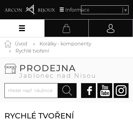
Informace
Select Language
▼
Úvod
Korálky - komponenty
Rychlé tvoření
PRODEJNA
Jablonec nad Nisou
RYCHLÉ TVOŘENÍ