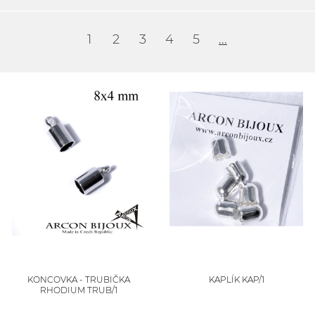
1
2
3
4
5
...
KONCOVKA - TRUBIČKA
KAPLÍK KAP/1
RHODIUM TRUB/1