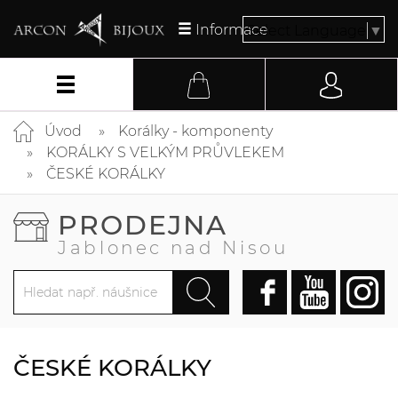
Informace
Select Language
▼
Úvod
Korálky - komponenty
KORÁLKY S VELKÝM PRŮVLEKEM
ČESKÉ KORÁLKY
PRODEJNA
Jablonec nad Nisou
ČESKÉ KORÁLKY