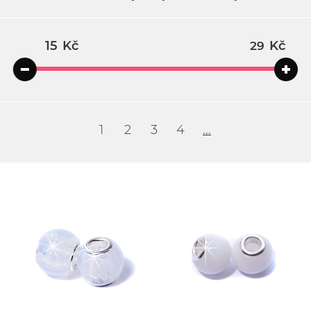
Kč
Kč
1
2
3
4
...