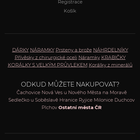
Registrace
Košík
DÁRKY
NÁRAMKY
Prsteny a brože
NÁHRDELNÍKY
Přívěsky z chirurgické oceli
Náramky
KRABIČKY
KORÁLKY S VELKÝM PRŮVLEKEM
Korálky z minerálů
ODKUD MŮŽETE NAKUPOVAT?
Čachovice
Nová Ves u Nového Města na Moravě
Sedlečko u Soběslavě
Hranice
Ryjice
Milonice
Duchcov
Plchov
Ostatní města ČR