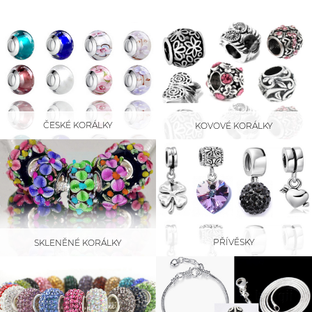
ČESKÉ KORÁLKY
KOVOVÉ KORÁLKY
PŘÍVĚSKY
SKLENĚNÉ KORÁLKY