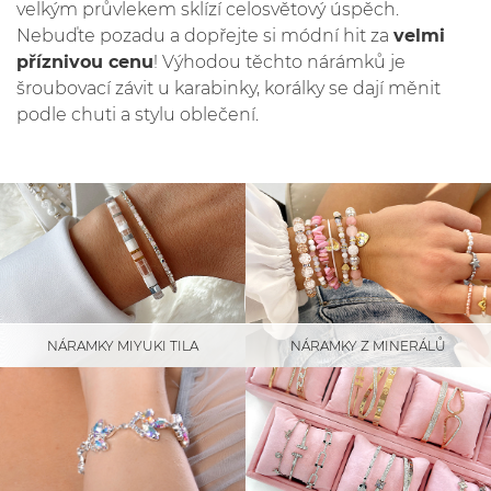
velkým průvlekem sklízí celosvětový úspěch.
Nebuďte pozadu a dopřejte si módní hit za
velmi
příznivou cenu
! Výhodou těchto nárámků je
šroubovací závit u karabinky, korálky se dají měnit
podle chuti a stylu oblečení.
NÁRAMKY MIYUKI TILA
NÁRAMKY Z MINERÁLŮ