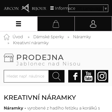
Informace
Select Language
▼
Úvod
Dámské šperky
Náramky
Kreativní náramky
PRODEJNA
Jablonec nad Nisou
KREATIVNÍ NÁRAMKY
Náramky -
vyrobené z hadího řetízku a korálků s