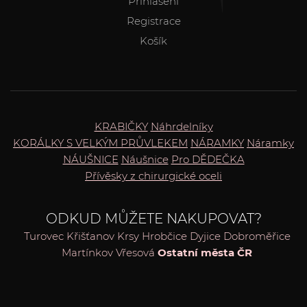
Přihlášení
Registrace
Košík
KRABIČKY
Náhrdelníky
KORÁLKY S VELKÝM PRŮVLEKEM
NÁRAMKY
Náramky
NÁUŠNICE
Náušnice
Pro DĚDEČKA
Přívěsky z chirurgické oceli
ODKUD MŮŽETE NAKUPOVAT?
Turovec
Křišťanov
Krsy
Hrobčice
Dyjice
Dobroměřice
Martínkov
Vřesová
Ostatní města ČR