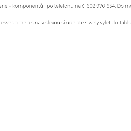
e – komponentů i po telefonu na č. 602 970 654. Do m
řesvědčíme a s naší slevou si uděláte skvělý výlet do Jabl