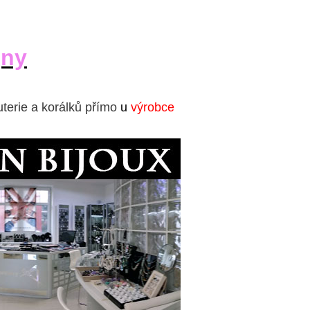
jny
uterie a korálků přímo
u
výrobce