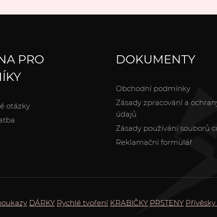
NA PRO
DOKUMENTY
ÍKY
Obchodní podmínky
Zásady zpracování a ochran
é otázky
údajů
atba
Zásady používání souborů c
Reklamační formulář
poukazy
DÁRKY
Rychlé tvoření
KRABIČKY
PRSTENY
Přívěsky 