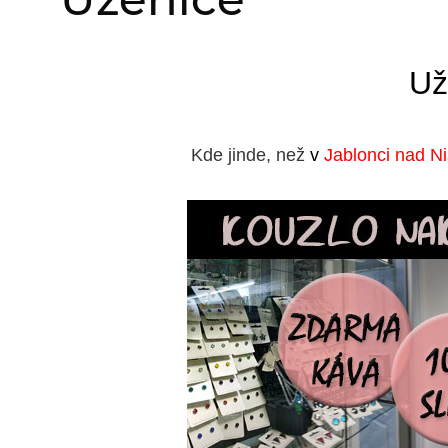
Už
Kde jinde, než
v
Jablonci nad N