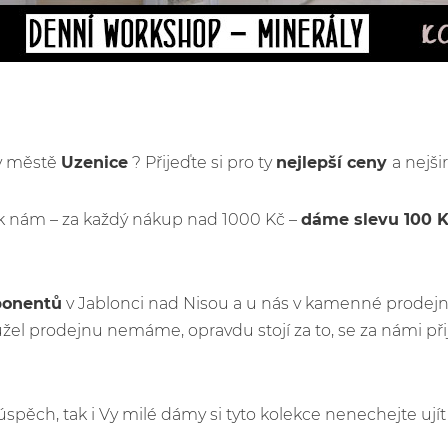
 v městě
Uzenice
? Přijeďte si pro ty
nejlepší ceny
a nejši
k nám – za každý nákup nad 1000 Kč –
dáme slevu 100 
ponentů
v Jablonci nad Nisou a u nás v kamenné prodejn
el prodejnu nemáme, opravdu stojí za to, se za námi př
ý úspěch, tak i Vy milé dámy si tyto kolekce nenechejte u