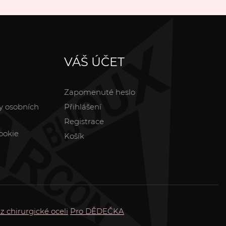
VÁŠ ÚČET
Zapomenuté heslo
y osobních
Přihlášení
Registrace
ookie
Košík
z chirurgické oceli
Pro DĚDEČKA