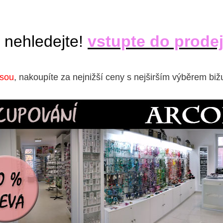
 nehledejte!
vstupte do prode
isou
, nakoupíte za nejnižší ceny s nejširším výběrem biž