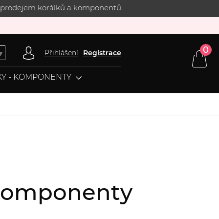
 s prodejem korálků a komponentů.
0
Přihlášení
Registrace
▼
Y - KOMPONENTY
, komponenty