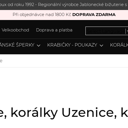
joux od roku 1992 - Regionální výrobce Jablonecké bižuterie
Při objednávce nad 1800 Kč
DOPRAVA ZDARMA
Velkoobchod
Doprava a platba
Select Language
ÁNSKÉ ŠPERKY
KRABIČKY - POUKAZY
KORÁLK
e
e, korálky Uzenice