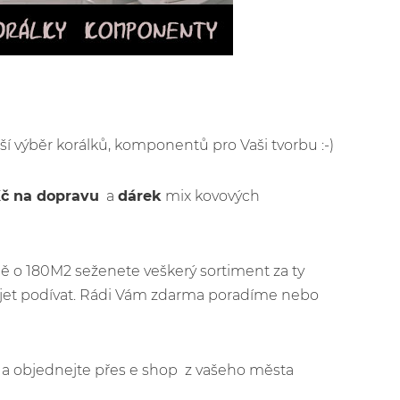
rší výběr korálků, komponentů pro Vaši tvorbu :-)
Kč na dopravu
a
dárek
mix kovových
ě o 180M2 seženete veškerý sortiment za ty
ijet podívat. Rádi Vám zdarma poradíme nebo
jít a objednejte přes e shop z vašeho města