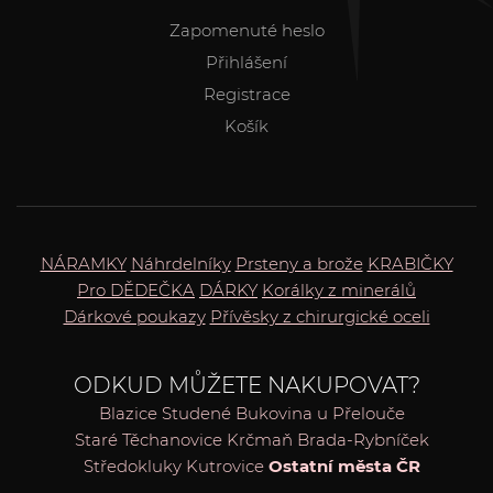
Zapomenuté heslo
Přihlášení
Registrace
Košík
NÁRAMKY
Náhrdelníky
Prsteny a brože
KRABIČKY
Pro DĚDEČKA
DÁRKY
Korálky z minerálů
Dárkové poukazy
Přívěsky z chirurgické oceli
ODKUD MŮŽETE NAKUPOVAT?
Blazice
Studené
Bukovina u Přelouče
Staré Těchanovice
Krčmaň
Brada-Rybníček
Středokluky
Kutrovice
Ostatní města ČR