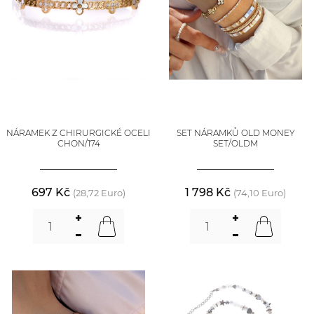
NÁRAMEK Z CHIRURGICKÉ OCELI
SET NÁRAMKŮ OLD MONEY
CHON/174
SET/OLDM
697 Kč
1 798 Kč
(28,72 Euro)
(74,10 Euro)