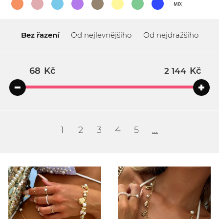
Bez řazení
Od nejlevnějšího
Od nejdražšího
Kč
Kč
1
2
3
4
5
...