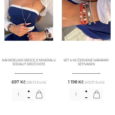
NÁHRDELNÍK SRDCE Z MINERÁLU
SET 4 KS ČERVENÉ NÁRAMKY
SODALIT SRD/CHO13
SET/VASEN
697 Kč
1 198 Kč
(28,72 Euro)
(49,37 Euro)