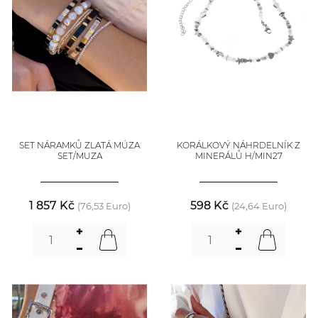
SET NÁRAMKŮ ZLATÁ MÚZA
KORÁLKOVÝ NÁHRDELNÍK Z
SET/MUZA
MINERÁLŮ H/MIN27
1 857 Kč
598 Kč
(76,53 Euro)
(24,64 Euro)