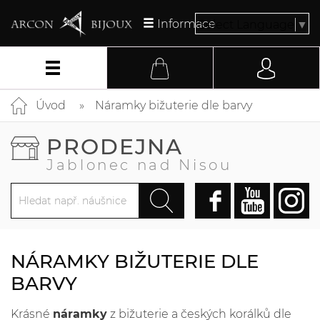
Informace
Select Language
▼
Úvod
Náramky bižuterie dle barvy
PRODEJNA
Jablonec nad Nisou
NÁRAMKY BIŽUTERIE DLE
BARVY
Krásné
náramky
z bižuterie a českých korálků dle