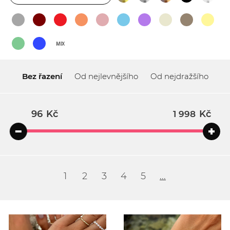
Bez řazení
Od nejlevnějšího
Od nejdražšího
Kč
Kč
1
2
3
4
5
...