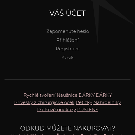
VÁŠ ÚČET
Zapomenuté heslo
Přihlášení
Registrace
Košík
Rychlé tvoření
Náušnice
DÁRKY
DÁRKY
Přívěsky z chirurgické oceli
Řetízky
Náhrdelníky
Dárkové poukazy
PRSTENY
ODKUD MŮŽETE NAKUPOVAT?