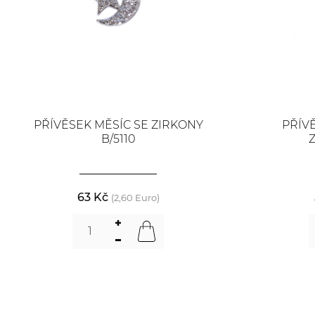
PŘÍVĚSEK MĚSÍC SE ZIRKONY
PŘÍV
B/5110
Z
63 Kč
(2,60 Euro)