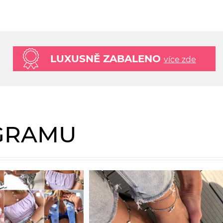
LUXUSNĚ ZABALENO
více zde
AGRAMU