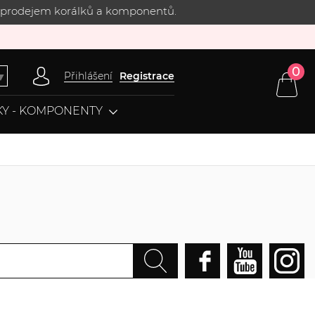
 s prodejem korálků a komponentů.
0
Přihlášení
Registrace
▼
Y - KOMPONENTY