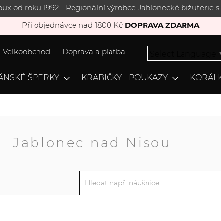
joux od roku 1992 - Regionální výrobce Jablonecké bižuterie
Při objednávce nad 1800 Kč
DOPRAVA ZDARMA
Velkoobchod
Doprava a platba
Select Language
ÁNSKÉ ŠPERKY
KRABIČKY - POUKAZY
KORÁLK
A
Jablonec nad Nisou