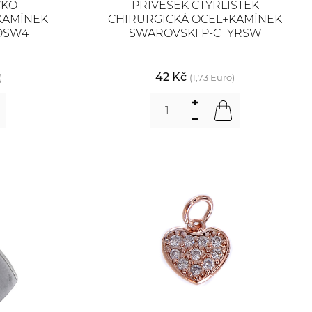
ČKO
PŘÍVĚŠEK ČTYŘLÍSTEK
KAMÍNEK
CHIRURGICKÁ OCEL+KAMÍNEK
DSW4
SWAROVSKI P-CTYRSW
42 Kč
)
(1,73 Euro)