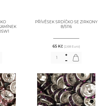
ČKO
PŘÍVĚSEK SRDÍČKO SE ZIRKONY
KAMÍNEK
B/5116
DSW1
65 Kč
)
(2,68 Euro)