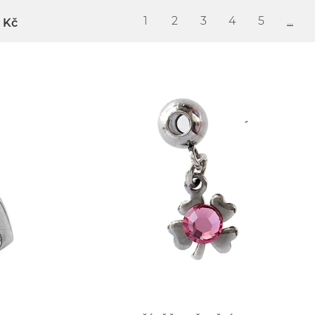
1
2
3
4
5
...
Kč