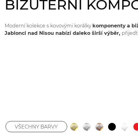
BIŽUTERNÍ KOMP
Moderní kolekce s kovovými korálky
komponenty
a b
Jablonci nad Nisou nabízí daleko širší výběr,
přijeďt
VŠECHNY BARVY