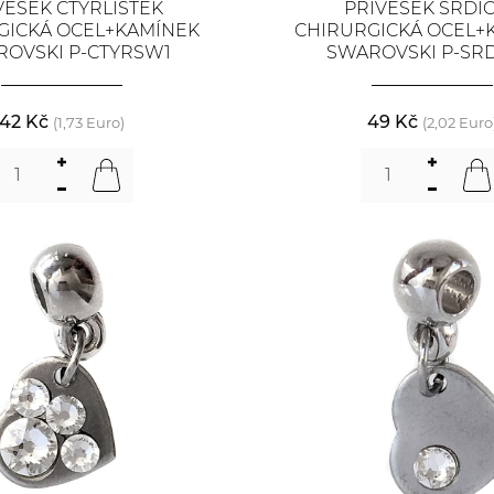
VĚŠEK ČTYŘLÍSTEK
PŘÍVĚSEK SRDÍ
GICKÁ OCEL+KAMÍNEK
CHIRURGICKÁ OCEL+
OVSKI P-CTYRSW1
SWAROVSKI P-SR
42 Kč
49 Kč
(1,73 Euro)
(2,02 Euro