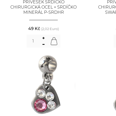
PŘÍVĚSEK SRDÍČKO
PŘÍ
CHIRURGICKÁ OCEL + SRDÍČKO
CHIRUR
MINERÁL P-SRDHR
SWAR
49 Kč
(2,02 Euro)