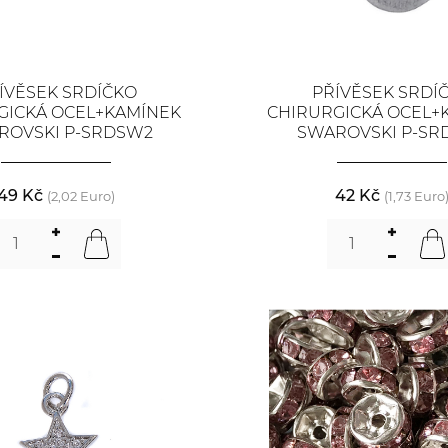
ÍVĚSEK SRDÍČKO
PŘÍVĚSEK SRDÍ
GICKÁ OCEL+KAMÍNEK
CHIRURGICKÁ OCEL+
ROVSKI P-SRDSW2
SWAROVSKI P-SR
49 Kč
42 Kč
(2,02 Euro)
(1,73 Euro