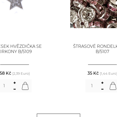
ĚSEK HVĚZDIČKA SE
ŠTRASOVÉ RONDELK
IRKONY B/5109
B/5107
58 Kč
35 Kč
(2,39 Euro)
(1,44 Euro