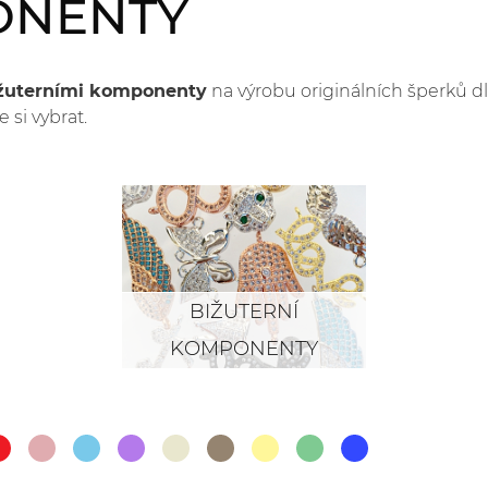
ONENTY
ižuterními komponenty
na výrobu originálních šperků d
e si vybrat.
BIŽUTERNÍ
KOMPONENTY