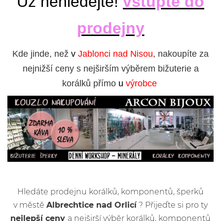
Už nehledejte!
vstupte do
prodejny
Kde jinde, než
v
Jablonci nad Nisou
, nakoupíte za
nejnižší ceny s nejširším výběrem bižuterie a
korálků přímo
u
výrobce
Hledáte prodejnu korálků, komponentů, šperků
v městě
Albrechtice nad Orlicí
? Přijeďte si pro ty
nejlepší ceny
a nejširší výběr korálků, komponentů