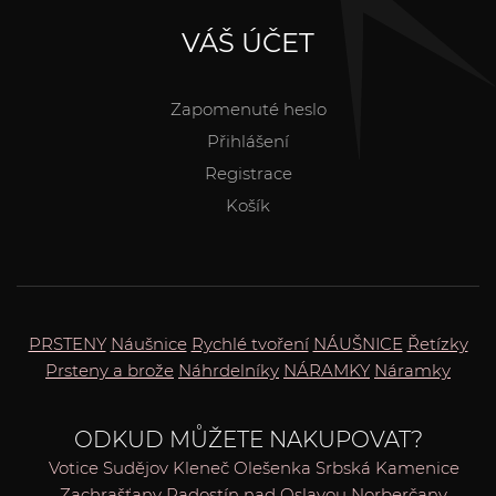
VÁŠ ÚČET
Zapomenuté heslo
Přihlášení
Registrace
Košík
PRSTENY
Náušnice
Rychlé tvoření
NÁUŠNICE
Řetízky
Prsteny a brože
Náhrdelníky
NÁRAMKY
Náramky
ODKUD MŮŽETE NAKUPOVAT?
Votice
Sudějov
Kleneč
Olešenka
Srbská Kamenice
Zachrašťany
Radostín nad Oslavou
Norberčany