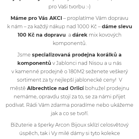
pro Vaši tvorbu :-)
Máme pro Vás AKCI
– proplatíme Vám dopravu
k nám – za každý nákup nad 1000 Kč –
dáme slevu
100 Kč na dopravu
a
dárek
mix kovových
komponentů.
Jsme
specializovaná prodejna korálků a
komponentů
v Jablonci nad Nisou a u nás
v kamenné prodejně o 180M2 seženete veškerý
sortiment za ty nejlepší jablonecké ceny! V
městě
Albrechtice nad Orlicí
bohužel prodejnu
nemáme, opravdu stojí za to, se za námi přijet
podívat. Rádi Vám zdarma poradíme nebo ukážeme
jak a co se tvoří.
Bižuterie a šperky Arcon Bijoux sklízí celosvětový
úspěch, tak i Vy milé dámy si tyto kolekce