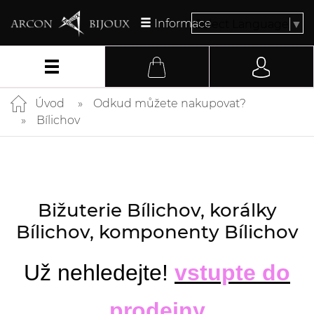
Informace
Select Language
▼
Úvod
Odkud můžete nakupovat?
Bílichov
Bižuterie Bílichov, korálky
Bílichov, komponenty Bílichov
Už nehledejte!
vstupte do
prodejny