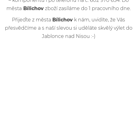
– komponentů i po telefonu na č. 602 970 654. Do
města
Bílichov
zboží zasíláme do 1 pracovního dne.
Přijeďte z města
Bílichov
k nám, uvidíte, že Vás
přesvědčíme a s naší slevou si uděláte skvělý výlet do
Jablonce nad Nisou :-)