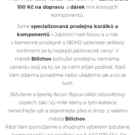
100 Kč na dopravu
a
dárek
mix kovových
komponentů.
Jsme
specializovaná prodejna korálků a
komponentů
v Jablonci nad Nisou a u nás
v kamenné prodejně o 180M2 seženete veškerý
sortiment za ty nejlepší jablonecké ceny! V
městě
Bílichov
bohužel prodejnu nemáme,
opravdu stojí za to, se za námi přijet podívat. Rádi
Vám zdarma poradíme nebo ukážeme jak a co se
tvoří.
Bižuterie a šperky Arcon Bijoux sklízí celosvětový
úspěch, tak i Vy milé dámy si tyto kolekce
nenechejte ujít a objednejte přes e shop z vašeho
města
Bílichov
.
Rádi Vám pomůžeme s vhodným výběrem bižuterie