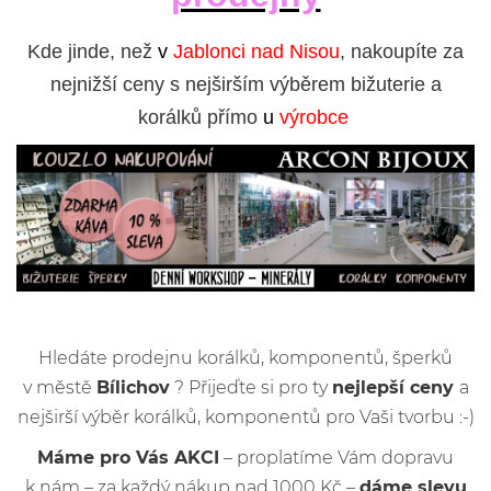
Kde jinde, než
v
Jablonci nad Nisou
, nakoupíte za
nejnižší ceny s nejširším výběrem bižuterie a
korálků přímo
u
výrobce
Hledáte prodejnu korálků, komponentů, šperků
v městě
Bílichov
? Přijeďte si pro ty
nejlepší ceny
a
nejširší výběr korálků, komponentů pro Vaši tvorbu :-)
Máme pro Vás AKCI
– proplatíme Vám dopravu
k nám – za každý nákup nad 1000 Kč –
dáme slevu