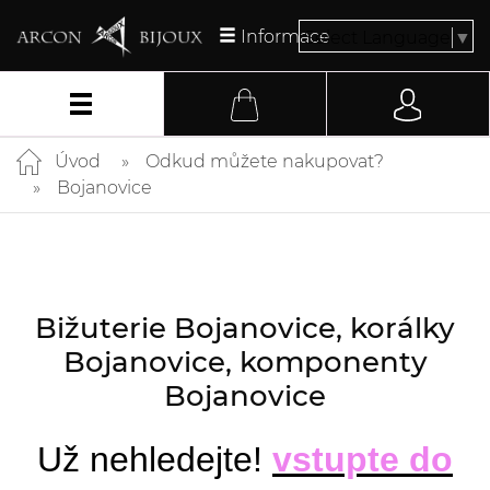
Informace
Select Language
▼
Úvod
Odkud můžete nakupovat?
Bojanovice
Bižuterie Bojanovice, korálky
Bojanovice, komponenty
Bojanovice
Už nehledejte!
vstupte do