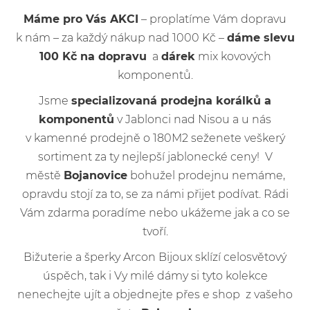
Máme pro Vás AKCI
– proplatíme Vám dopravu
k nám – za každý nákup nad 1000 Kč –
dáme slevu
100 Kč na dopravu
a
dárek
mix kovových
komponentů.
Jsme
specializovaná prodejna korálků a
komponentů
v Jablonci nad Nisou a u nás
v kamenné prodejně o 180M2 seženete veškerý
sortiment za ty nejlepší jablonecké ceny! V
městě
Bojanovice
bohužel prodejnu nemáme,
opravdu stojí za to, se za námi přijet podívat. Rádi
Vám zdarma poradíme nebo ukážeme jak a co se
tvoří.
Bižuterie a šperky Arcon Bijoux sklízí celosvětový
úspěch, tak i Vy milé dámy si tyto kolekce
nenechejte ujít a objednejte přes e shop z vašeho