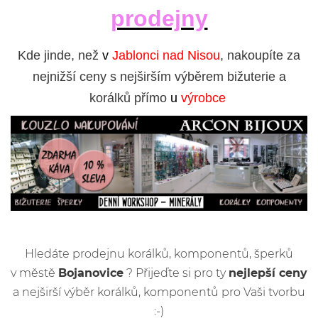
prodejny
Kde jinde, než
v
Jablonci nad Nisou
, nakoupíte za
nejnižší ceny s nejširším výběrem bižuterie a
korálků přímo
u
výrobce
Hledáte prodejnu korálků, komponentů, šperků
v městě
Bojanovice
? Přijeďte si pro ty
nejlepší ceny
a nejširší výběr korálků, komponentů pro Vaši tvorbu
:-)