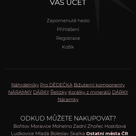
VÁŠ ÚČET
Zapomenuté heslo
Přihlášení
Registrace
Košík
Náhrdelníky
Pro DĚDEČKA
Bižuterní komponenty
NÁRAMKY
DÁRKY
Řetízky
Korálky z minerálů
DÁRKY
Náramky
ODKUD MŮŽETE NAKUPOVAT?
Bořitov
Moravice
Mohelno
Zadní Zhořec
Hostišová
Ludkovice
Mladá Boleslav
Skalka
Ostatní města ČR