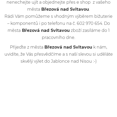
nenechejte ujít a objednejte přes e shop z vašeho
města
Březová nad Svitavou
.
Rádi Vám pomůžeme s vhodným výběrem bižuterie
– komponentů i po telefonu na č. 602 970 654. Do
města
Březová nad Svitavou
zboží zasíláme do 1
pracovního dne.
Přijeďte z města
Březová nad Svitavou
k nám,
uvidíte, že Vás přesvědčíme a s naší slevou si uděláte
skvělý výlet do Jablonce nad Nisou :-)