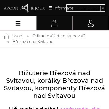
Informace
Select Language
▼
Úvod
Odkud můžete nakupovat?
Březová nad Svitavou
Bižuterie Březová nad
Svitavou, korálky Březová nad
Svitavou, komponenty Březová
nad Svitavou