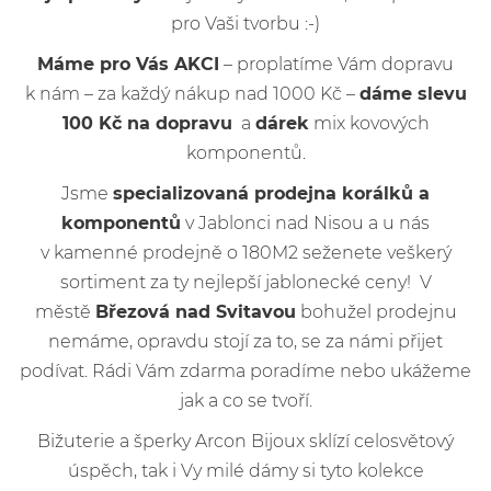
pro Vaši tvorbu :-)
Máme pro Vás AKCI
– proplatíme Vám dopravu
k nám – za každý nákup nad 1000 Kč –
dáme slevu
100 Kč na dopravu
a
dárek
mix kovových
komponentů.
Jsme
specializovaná prodejna korálků a
komponentů
v Jablonci nad Nisou a u nás
v kamenné prodejně o 180M2 seženete veškerý
sortiment za ty nejlepší jablonecké ceny! V
městě
Březová nad Svitavou
bohužel prodejnu
nemáme, opravdu stojí za to, se za námi přijet
podívat. Rádi Vám zdarma poradíme nebo ukážeme
jak a co se tvoří.
Bižuterie a šperky Arcon Bijoux sklízí celosvětový
úspěch, tak i Vy milé dámy si tyto kolekce