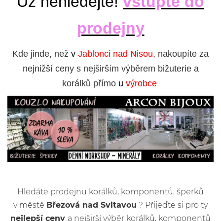
Už nehledejte!
vstupte do
prodejny
Kde jinde, než
v
Jablonci nad Nisou
, nakoupíte za
nejnižší ceny s nejširším výběrem bižuterie a
korálků přímo
u
výrobce
Hledáte prodejnu korálků, komponentů, šperků
v městě
Březová nad Svitavou
? Přijeďte si pro ty
nejlepší ceny
a nejširší výběr korálků, komponentů