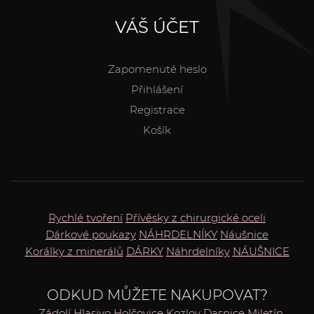
VÁŠ ÚČET
Zapomenuté heslo
Přihlášení
Registrace
Košík
Rychlé tvoření
Přívěsky z chirurgické oceli
Dárkové poukazy
NÁHRDELNÍKY
Náušnice
Korálky z minerálů
DÁRKY
Náhrdelníky
NÁUŠNICE
ODKUD MŮŽETE NAKUPOVAT?
Zádolí
Hlasivo
Holčovice
Kozlov
Dasnice
Miletín