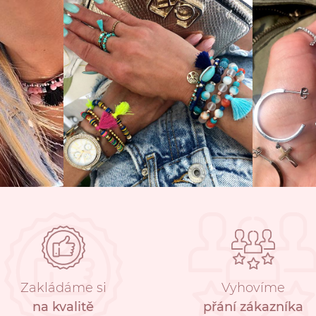
Zakládáme si
Vyhovíme
na kvalitě
přání zákazníka