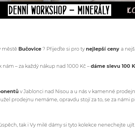
 v městě
Bučovice
? Přijeďte si pro ty
nejlepší ceny
a nejš
k nám – za každý nákup nad 1000 Kč –
dáme slevu 100 
ponentů
v Jablonci nad Nisou a u nás v kamenné prodejn
žel prodejnu nemáme, opravdu stojí za to, se za námi p
ý úspěch, tak i Vy milé dámy si tyto kolekce nenechejte u