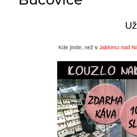
Už
Kde jinde, než
v
Jablonci nad N