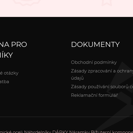
NA PRO
DOKUMENTY
ÍKY
Obchodní podmínky
Zásady zpracování a ochran
é otázky
údajů
atba
Zásady používání souborů c
Reklamační formulář
gické oceli
Náhrdelníky
DÁRKY
Náramky
Bižuterní kompon