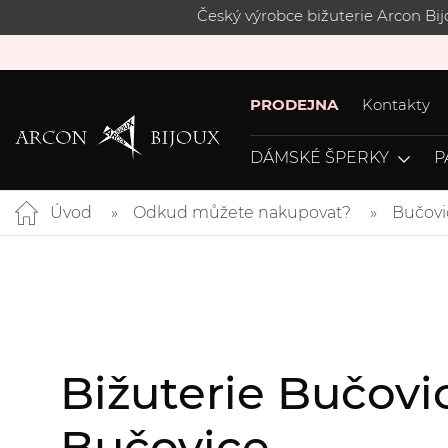
Český výrobce bižuterie Arcon Bi
PRODEJNA
Kontakty
DÁMSKÉ ŠPERKY
P
Úvod
Odkud můžete nakupovat?
Bučovi
Bižuterie Bučovi
Bučovice