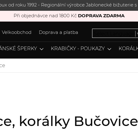
joux od roku 1992 - Regionální výrobce Jablonecké bižuterie
Při objednávce nad 1800 Kč
DOPRAVA ZDARMA
Velkoobchod
Doprava a platba
Select Language
ÁNSKÉ ŠPERKY
KRABIČKY - POUKAZY
KORÁLK
ce
ce, korálky Bučovi