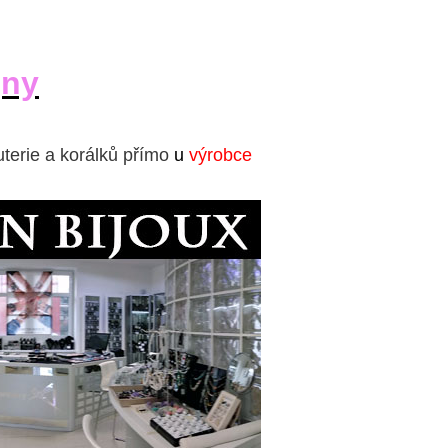
jny
uterie a korálků přímo
u
výrobce