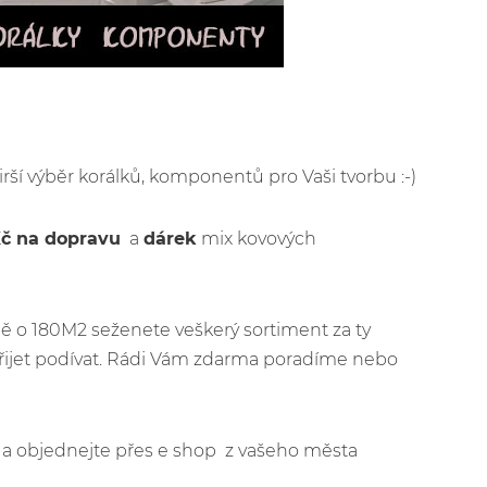
irší výběr korálků, komponentů pro Vaši tvorbu :-)
Kč na dopravu
a
dárek
mix kovových
ě o 180M2 seženete veškerý sortiment za ty
řijet podívat. Rádi Vám zdarma poradíme nebo
jít a objednejte přes e shop z vašeho města