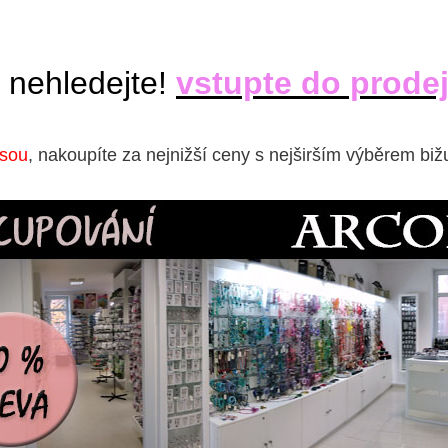
 nehledejte!
vstupte do prode
isou
, nakoupíte za nejnižší ceny s nejširším výběrem biž