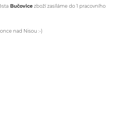
ěsta
Bučovice
zboží zasíláme do 1 pracovního
lonce nad Nisou :-)