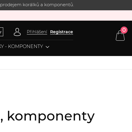
 s prodejem korálků a komponentů.
0
Přihlášení
Registrace
▼
Y - KOMPONENTY
ce, komponenty