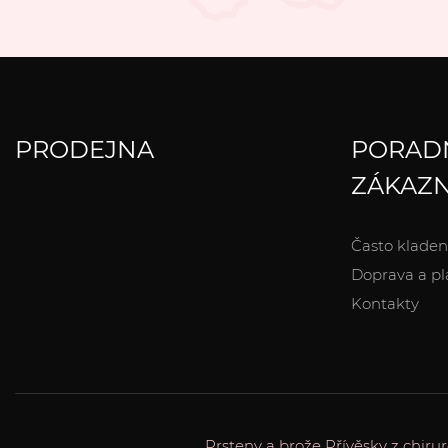
PRODEJNA
PORAD
ZÁKAZN
Často kladen
Doprava a pl
Kontakty
Prsteny a brože
Přívěsky z chirur