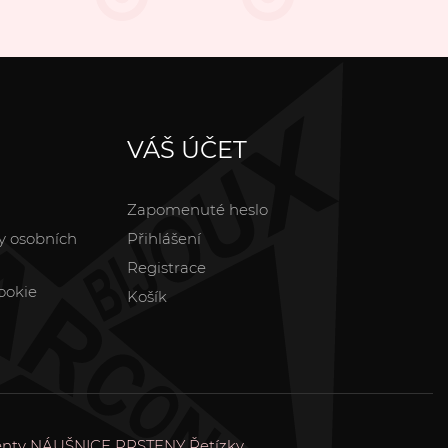
VÁŠ ÚČET
Zapomenuté heslo
y osobních
Přihlášení
Registrace
ookie
Košík
enty
NÁUŠNICE
PRSTENY
Řetízky