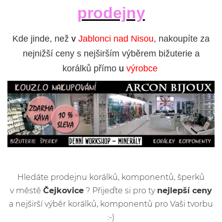
prodejny
Kde jinde, než
v
Jablonci nad Nisou
, nakoupíte za
nejnižší ceny s nejširším výběrem bižuterie a
korálků přímo
u
výrobce
Hledáte prodejnu korálků, komponentů, šperků
v městě
Čejkovice
? Přijeďte si pro ty
nejlepší ceny
a nejširší výběr korálků, komponentů pro Vaši tvorbu
:-)