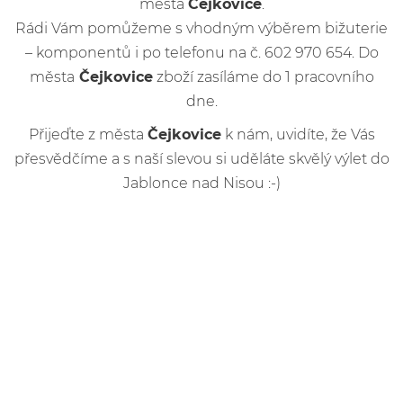
města
Čejkovice
.
Rádi Vám pomůžeme s vhodným výběrem bižuterie
– komponentů i po telefonu na č. 602 970 654. Do
města
Čejkovice
zboží zasíláme do 1 pracovního
dne.
Přijeďte z města
Čejkovice
k nám, uvidíte, že Vás
přesvědčíme a s naší slevou si uděláte skvělý výlet do
Jablonce nad Nisou :-)