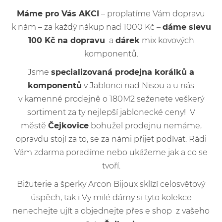
Máme pro Vás AKCI
– proplatíme Vám dopravu
k nám – za každý nákup nad 1000 Kč –
dáme slevu
100 Kč na dopravu
a
dárek
mix kovových
komponentů.
Jsme
specializovaná prodejna korálků a
komponentů
v Jablonci nad Nisou a u nás
v kamenné prodejně o 180M2 seženete veškerý
sortiment za ty nejlepší jablonecké ceny! V
městě
Čejkovice
bohužel prodejnu nemáme,
opravdu stojí za to, se za námi přijet podívat. Rádi
Vám zdarma poradíme nebo ukážeme jak a co se
tvoří.
Bižuterie a šperky Arcon Bijoux sklízí celosvětový
úspěch, tak i Vy milé dámy si tyto kolekce
nenechejte ujít a objednejte přes e shop z vašeho