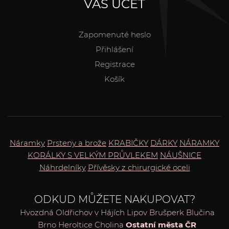
VÁŠ ÚČET
Zapomenuté heslo
Přihlášení
Registrace
Košík
Náramky
Prsteny a brože
KRABIČKY
DÁRKY
NÁRAMKY
KORÁLKY S VELKÝM PRŮVLEKEM
NÁUŠNICE
Náhrdelníky
Přívěsky z chirurgické oceli
ODKUD MŮŽETE NAKUPOVAT?
Hvozdná
Oldřichov v Hájích
Lipov
Brušperk
Blučina
Brno
Heroltice
Cholina
Ostatní města ČR