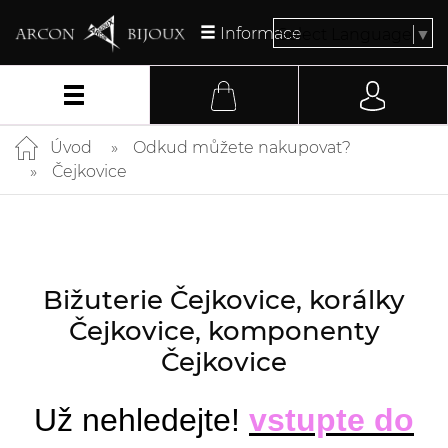
Informace
Select Language
▼
Úvod
Odkud můžete nakupovat?
Čejkovice
Bižuterie Čejkovice, korálky
Čejkovice, komponenty
Čejkovice
Už nehledejte!
vstupte do