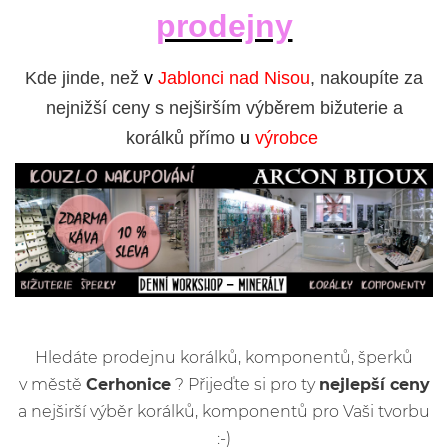
prodejny
Kde jinde, než
v
Jablonci nad Nisou
, nakoupíte za
nejnižší ceny s nejširším výběrem bižuterie a
korálků přímo
u
výrobce
Hledáte prodejnu korálků, komponentů, šperků
v městě
Cerhonice
? Přijeďte si pro ty
nejlepší ceny
a nejširší výběr korálků, komponentů pro Vaši tvorbu
:-)