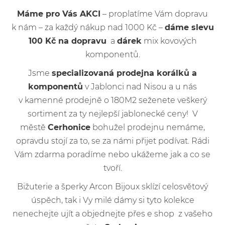
Máme pro Vás AKCI
– proplatíme Vám dopravu
k nám – za každý nákup nad 1000 Kč –
dáme slevu
100 Kč na dopravu
a
dárek
mix kovových
komponentů.
Jsme
specializovaná prodejna korálků a
komponentů
v Jablonci nad Nisou a u nás
v kamenné prodejně o 180M2 seženete veškerý
sortiment za ty nejlepší jablonecké ceny! V
městě
Cerhonice
bohužel prodejnu nemáme,
opravdu stojí za to, se za námi přijet podívat. Rádi
Vám zdarma poradíme nebo ukážeme jak a co se
tvoří.
Bižuterie a šperky Arcon Bijoux sklízí celosvětový
úspěch, tak i Vy milé dámy si tyto kolekce
nenechejte ujít a objednejte přes e shop z vašeho