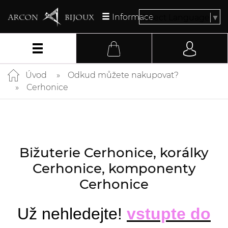
Informace
Select Language
▼
Úvod
Odkud můžete nakupovat?
Cerhonice
Bižuterie Cerhonice, korálky
Cerhonice, komponenty
Cerhonice
Už nehledejte!
vstupte do