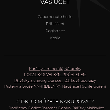
VÁŠ ÚČET
Zapomenuté heslo
Přihlášení
Registrace
Košík
Korálky z minerálů
Náramky
KORÁLKY S VELKÝM PRŮVLEKEM
Přívěsky z chirurgické oceli
Dárkové poukazy
Prsteny a brože
NÁHRDELNÍKY
Náušnice
Rychlé tvoření
ODKUD MŮŽETE NAKUPOVAT?
Jindřichov
Dědice
Jaroměř
Dobříň
Okříšky
Malšovice