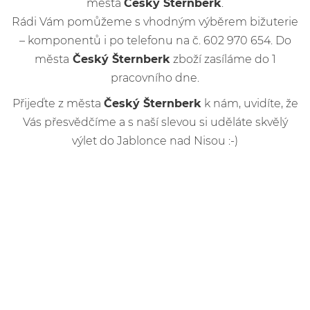
města
Český Šternberk
.
Rádi Vám pomůžeme s vhodným výběrem bižuterie
– komponentů i po telefonu na č. 602 970 654. Do
města
Český Šternberk
zboží zasíláme do 1
pracovního dne.
Přijeďte z města
Český Šternberk
k nám, uvidíte, že
Vás přesvědčíme a s naší slevou si uděláte skvělý
výlet do Jablonce nad Nisou :-)