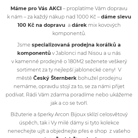
Máme pro Vás AKCI
– proplatíme Vám dopravu
k nám – za každý nákup nad 1000 Kč –
dáme slevu
100 Kč na dopravu
a
dárek
mix kovových
komponentů.
Jsme
specializovaná prodejna korálků a
komponentů
v Jablonci nad Nisou a u nás
v kamenné prodejně o 180M2 seženete veškerý
sortiment za ty nejlepší jablonecké ceny! V
městě
Český Šternberk
bohužel prodejnu
nemáme, opravdu stojí za to, se za námi přijet
podívat. Rádi Vám zdarma poradíme nebo ukážeme
jak a co se tvoří.
Bižuterie a šperky Arcon Bijoux sklízí celosvětový
úspěch, tak i Vy milé dámy si tyto kolekce
nenechejte ujít a objednejte přes e shop z vašeho