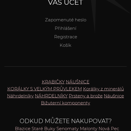
VÁŠ ÚČET
Zapomenuté heslo
Přihlášení
Registrace
Košík
KRABIČKY
NÁUŠNICE
KORÁLKY S VELKÝM PRŮVLEKEM
Korálky z minerálů
Náhrdelníky
NÁHRDELNÍKY
Prsteny a brože
Náušnice
Bižuterní komponenty
ODKUD MŮŽETE NAKUPOVAT?
Blazice
Staré Buky
Senomaty
Malonty
Nová Pec