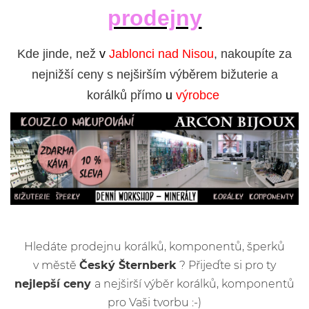
prodejny
Kde jinde, než
v
Jablonci nad Nisou
, nakoupíte za
nejnižší ceny s nejširším výběrem bižuterie a
korálků přímo
u
výrobce
Hledáte prodejnu korálků, komponentů, šperků
v městě
Český Šternberk
? Přijeďte si pro ty
nejlepší ceny
a nejširší výběr korálků, komponentů
pro Vaši tvorbu :-)