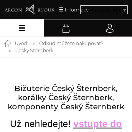
Informace
Select Language
▼
Úvod
Odkud můžete nakupovat?
Český Šternberk
Bižuterie Český Šternberk,
korálky Český Šternberk,
komponenty Český Šternberk
Už nehledejte!
vstupte do