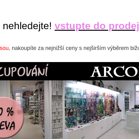
 nehledejte!
vstupte do prode
isou
, nakoupíte za nejnižší ceny s nejširším výběrem biž