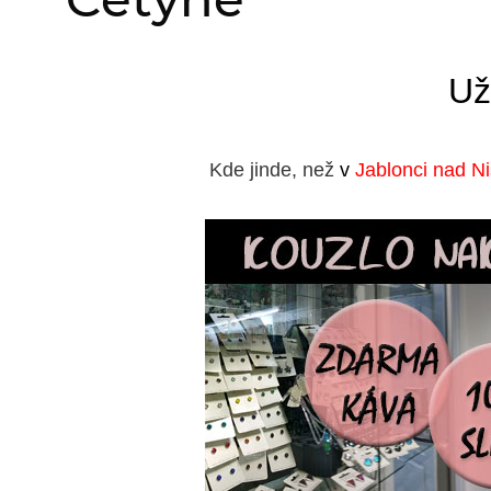
Už
Kde jinde, než
v
Jablonci nad N