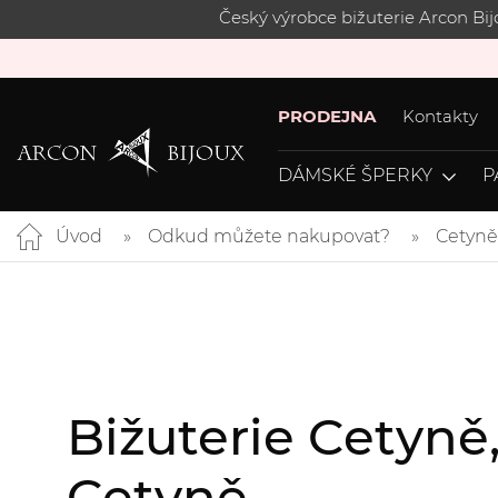
Český výrobce bižuterie Arcon Bi
PRODEJNA
Kontakty
DÁMSKÉ ŠPERKY
P
Úvod
Odkud můžete nakupovat?
Cetyně
Bižuterie Cetyně
Cetyně