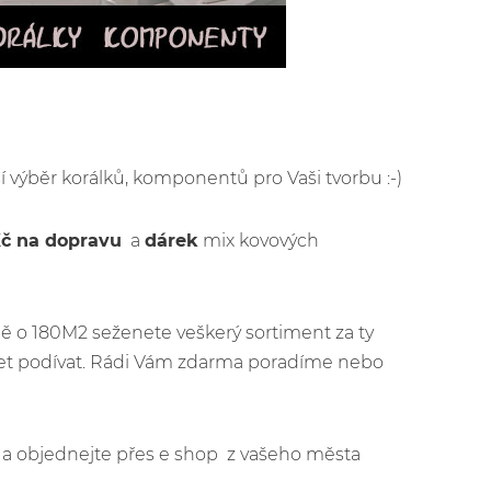
ší výběr korálků, komponentů pro Vaši tvorbu :-)
Kč na dopravu
a
dárek
mix kovových
ě o 180M2 seženete veškerý sortiment za ty
ijet podívat. Rádi Vám zdarma poradíme nebo
jít a objednejte přes e shop z vašeho města