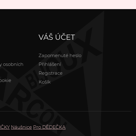
VÁŠ ÚČET
Zapomenuté heslo
y osobních
Přihlášení
Registrace
ookie
Košík
IČKY
Náušnice
Pro DĚDEČKA