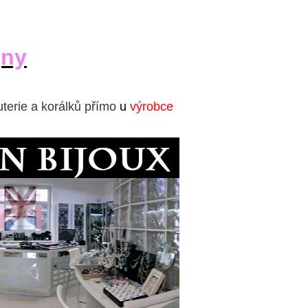
jny
uterie a korálků přímo
u
výrobce