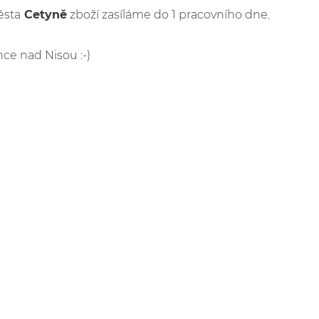
ěsta
Cetyně
zboží zasíláme do 1 pracovního dne.
nce nad Nisou :-)