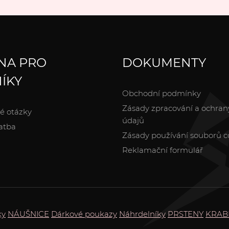
NA PRO
DOKUMENTY
ÍKY
Obchodní podmínky
Zásady zpracování a ochran
é otázky
údajů
atba
Zásady používání souborů c
Reklamační formulář
ky
NÁUŠNICE
Dárkové poukazy
Náhrdelníky
PRSTENY
KRAB