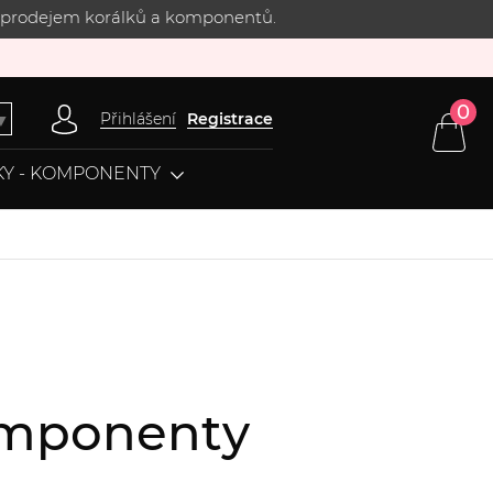
 s prodejem korálků a komponentů.
0
Přihlášení
Registrace
▼
Y - KOMPONENTY
komponenty