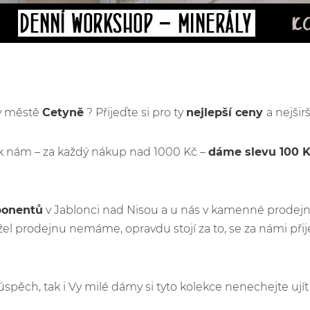
 v městě
Cetyně
? Přijeďte si pro ty
nejlepší ceny
a nejšir
k nám – za každý nákup nad 1000 Kč –
dáme slevu 100 
ponentů
v Jablonci nad Nisou a u nás v kamenné prodejn
l prodejnu nemáme, opravdu stojí za to, se za námi př
ý úspěch, tak i Vy milé dámy si tyto kolekce nenechejte u