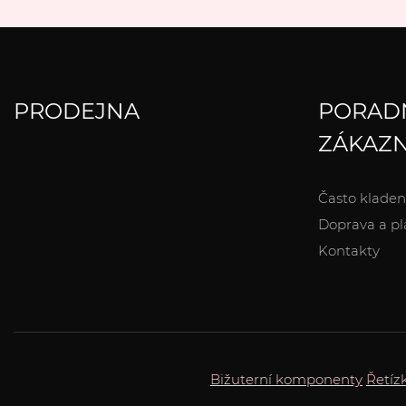
PRODEJNA
PORAD
ZÁKAZN
Často kladen
Doprava a pl
Kontakty
Bižuterní komponenty
Řetíz