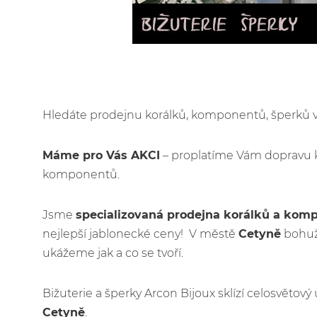
Hledáte prodejnu korálků, komponentů, šperků
Máme pro Vás AKCI
– proplatíme Vám dopravu 
komponentů.
Jsme
specializovaná prodejna korálků a kom
nejlepší jablonecké ceny! V městě
Cetyně
bohuže
ukážeme jak a co se tvoří.
Bižuterie a šperky Arcon Bijoux sklízí celosvětov
Cetyně
.