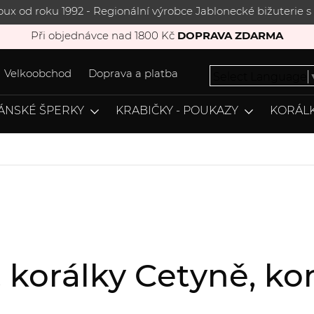
joux od roku 1992 - Regionální výrobce Jablonecké bižuterie
Při objednávce nad 1800 Kč
DOPRAVA ZDARMA
Velkoobchod
Doprava a platba
Select Language
ÁNSKÉ ŠPERKY
KRABIČKY - POUKAZY
KORÁLK
, korálky Cetyně, 