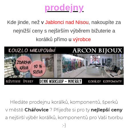
prodejny
Kde jinde, než
v
Jablonci nad Nisou
, nakoupíte za
nejnižší ceny s nejširším výběrem bižuterie a
korálků přímo
u
výrobce
Hledáte prodejnu korálků, komponentů, šperků
v městě
Chářovice
? Přijeďte si pro ty
nejlepší ceny
a nejširší výběr korálků, komponentů pro Vaši tvorbu
:-)