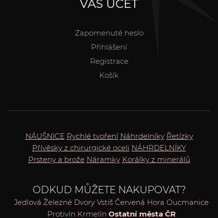
VÁŠ ÚČET
Zapomenuté heslo
Přihlášení
Registrace
Košík
NÁUŠNICE
Rychlé tvoření
Náhrdelníky
Řetízky
Přívěsky z chirurgické oceli
NÁHRDELNÍKY
Prsteny a brože
Náramky
Korálky z minerálů
ODKUD MŮŽETE NAKUPOVAT?
Jedlová
Železné
Dvory
Vstiš
Červená Hora
Oucmanice
Protivín
Krmelín
Ostatní města ČR