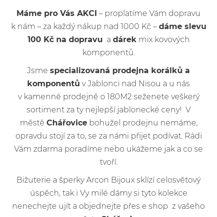
Máme pro Vás AKCI
– proplatíme Vám dopravu
k nám – za každý nákup nad 1000 Kč –
dáme slevu
100 Kč na dopravu
a
dárek
mix kovových
komponentů.
Jsme
specializovaná prodejna korálků a
komponentů
v Jablonci nad Nisou a u nás
v kamenné prodejně o 180M2 seženete veškerý
sortiment za ty nejlepší jablonecké ceny! V
městě
Chářovice
bohužel prodejnu nemáme,
opravdu stojí za to, se za námi přijet podívat. Rádi
Vám zdarma poradíme nebo ukážeme jak a co se
tvoří.
Bižuterie a šperky Arcon Bijoux sklízí celosvětový
úspěch, tak i Vy milé dámy si tyto kolekce
nenechejte ujít a objednejte přes e shop z vašeho