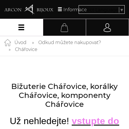
Informace
Select Language
▼
Úvod
Odkud můžete nakupovat?
Chářovice
Bižuterie Chářovice, korálky
Chářovice, komponenty
Chářovice
Už nehledejte!
vstupte do