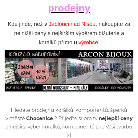
prodejny
Kde jinde, než
v
Jablonci nad Nisou
, nakoupíte za
nejnižší ceny s nejširším výběrem bižuterie a
korálků přímo
u
výrobce
Hledáte prodejnu korálků, komponentů, šperků
v městě
Chocenice
? Přijeďte si pro ty
nejlepší ceny
a nejširší výběr korálků, komponentů pro Vaši tvorbu
:-)