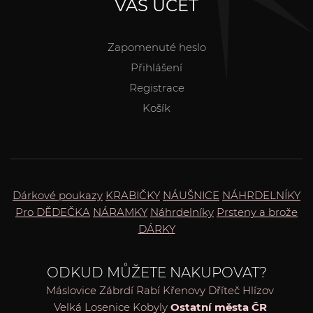
VÁŠ ÚČET
Zapomenuté heslo
Přihlášení
Registrace
Košík
Dárkové poukazy
KRABIČKY
NÁUŠNICE
NÁHRDELNÍKY
Pro DĚDEČKA
NÁRAMKY
Náhrdelníky
Prsteny a brože
DÁRKY
ODKUD MŮŽETE NAKUPOVAT?
Máslovice
Zábrdí
Rabí
Křenovy
Dříteč
Hlízov
Velká Losenice
Kobyly
Ostatní města ČR