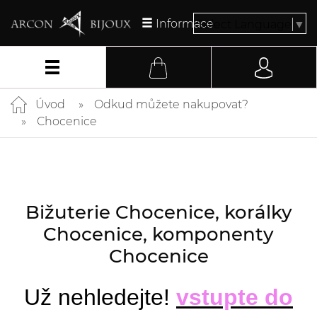
Informace
Select Language
▼
Úvod
Odkud můžete nakupovat?
Chocenice
Bižuterie Chocenice, korálky
Chocenice, komponenty
Chocenice
Už nehledejte!
vstupte do