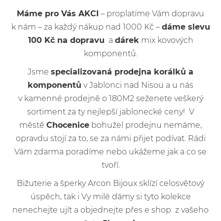
Máme pro Vás AKCI
– proplatíme Vám dopravu
k nám – za každý nákup nad 1000 Kč –
dáme slevu
100 Kč na dopravu
a
dárek
mix kovových
komponentů.
Jsme
specializovaná prodejna korálků a
komponentů
v Jablonci nad Nisou a u nás
v kamenné prodejně o 180M2 seženete veškerý
sortiment za ty nejlepší jablonecké ceny! V
městě
Chocenice
bohužel prodejnu nemáme,
opravdu stojí za to, se za námi přijet podívat. Rádi
Vám zdarma poradíme nebo ukážeme jak a co se
tvoří.
Bižuterie a šperky Arcon Bijoux sklízí celosvětový
úspěch, tak i Vy milé dámy si tyto kolekce
nenechejte ujít a objednejte přes e shop z vašeho