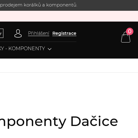
 s prodejem korálků a komponentů.
0
Přihlášení
Registrace
▼
Y - KOMPONENTY
komponenty Dačice