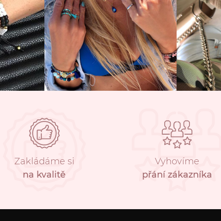
Zakládáme si
Vyhovíme
na kvalitě
přání zákazníka