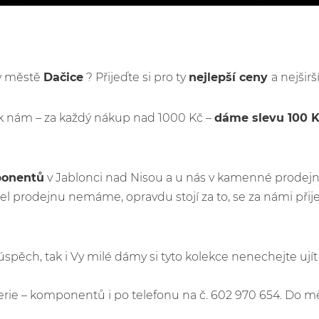
 v městě
Dačice
? Přijeďte si pro ty
nejlepší ceny
a nejšir
k nám – za každý nákup nad 1000 Kč –
dáme slevu 100 
ponentů
v Jablonci nad Nisou a u nás v kamenné prodejn
l prodejnu nemáme, opravdu stojí za to, se za námi při
ý úspěch, tak i Vy milé dámy si tyto kolekce nenechejte u
e – komponentů i po telefonu na č. 602 970 654. Do m