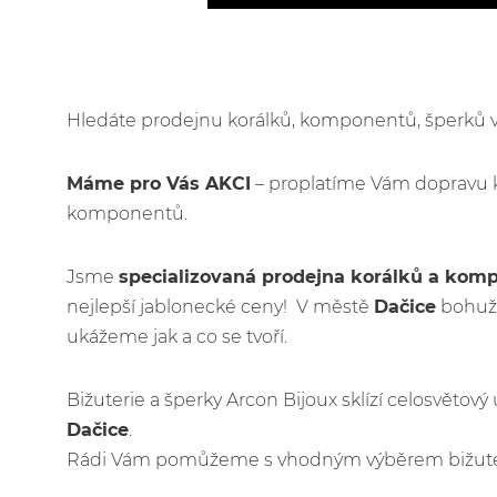
Hledáte prodejnu korálků, komponentů, šperků
Máme pro Vás AKCI
– proplatíme Vám dopravu 
komponentů.
Jsme
specializovaná prodejna korálků a kom
nejlepší jablonecké ceny! V městě
Dačice
bohuže
ukážeme jak a co se tvoří.
Bižuterie a šperky Arcon Bijoux sklízí celosvětov
Dačice
.
Rádi Vám pomůžeme s vhodným výběrem bižuteri