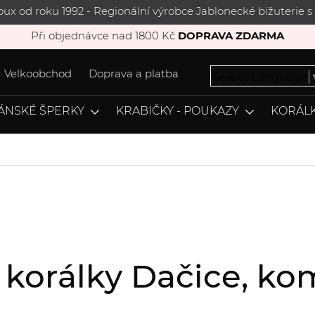
joux od roku 1992 - Regionální výrobce Jablonecké bižuterie
Při objednávce nad 1800 Kč
DOPRAVA ZDARMA
Velkoobchod
Doprava a platba
Select Language
ÁNSKÉ ŠPERKY
KRABIČKY - POUKAZY
KORÁLK
, korálky Dačice, 