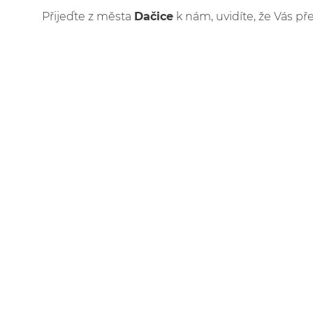
Přijeďte z města
Dačice
k nám, uvidíte, že Vás př