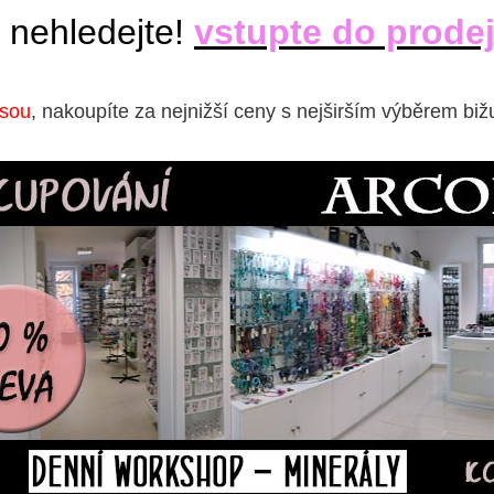
 nehledejte!
vstupte do prode
isou
, nakoupíte za nejnižší ceny s nejširším výběrem biž