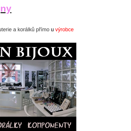
jny
uterie a korálků přímo
u
výrobce