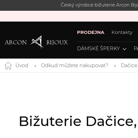
Český výrobce bižuterie Arcon Bi
PRODEJNA
Kontakty
DÁMSKÉ ŠPERKY
P
Úvod
Odkud můžete nakupovat?
Dačice
Bižuterie Dačice