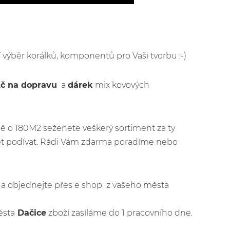
ší výběr korálků, komponentů pro Vaši tvorbu :-)
Kč na dopravu
a
dárek
mix kovových
ě o 180M2 seženete veškerý sortiment za ty
jet podívat. Rádi Vám zdarma poradíme nebo
jít a objednejte přes e shop z vašeho města
ěsta
Dačice
zboží zasíláme do 1 pracovního dne.