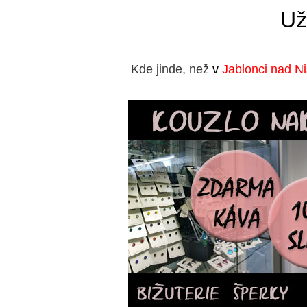
Už
Kde jinde, než
v
Jablonci nad N