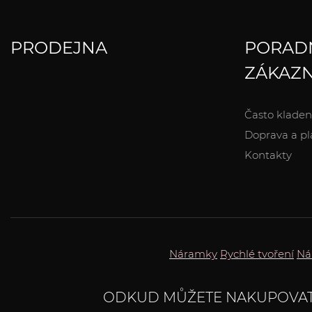
PRODEJNA
PORAD
ZÁKAZN
Často kladen
Doprava a pl
Kontakty
Náramky
Rychlé tvoření
Ná
ODKUD MŮŽETE NAKUPOVA