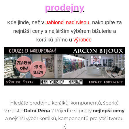
prodejny
Kde jinde, než
v
Jablonci nad Nisou
, nakoupíte za
nejnižší ceny s nejširším výběrem bižuterie a
korálků přímo
u
výrobce
Hledáte prodejnu korálků, komponentů, šperků
v městě
Dolní Pěna
? Přijeďte si pro ty
nejlepší ceny
a nejširší výběr korálků, komponentů pro Vaši tvorbu
:-)