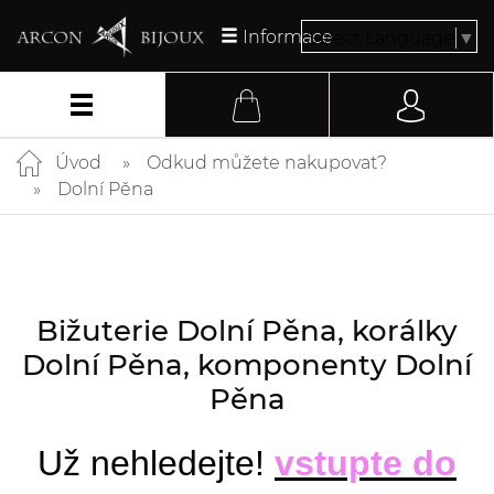
Informace
Select Language
▼
Úvod
Odkud můžete nakupovat?
Dolní Pěna
Bižuterie Dolní Pěna, korálky
Dolní Pěna, komponenty Dolní
Pěna
Už nehledejte!
vstupte do