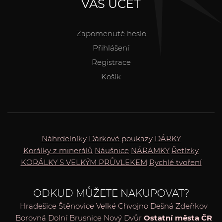
VÁŠ ÚČET
Zapomenuté heslo
Přihlášení
Registrace
Košík
Náhrdelníky
Dárkové poukazy
DÁRKY
Korálky z minerálů
Náušnice
NÁRAMKY
Řetízky
KORÁLKY S VELKÝM PRŮVLEKEM
Rychlé tvoření
ODKUD MŮŽETE NAKUPOVAT?
Hradešice
Štěnovice
Velké Chvojno
Dešná
Zdeňkov
Borovná
Dolní Brusnice
Nový Dvůr
Ostatní města ČR