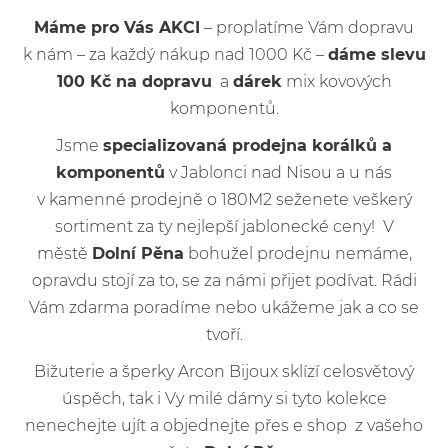
Máme pro Vás AKCI
– proplatíme Vám dopravu
k nám – za každý nákup nad 1000 Kč –
dáme slevu
100 Kč na dopravu
a
dárek
mix kovových
komponentů.
Jsme
specializovaná prodejna korálků a
komponentů
v Jablonci nad Nisou a u nás
v kamenné prodejně o 180M2 seženete veškerý
sortiment za ty nejlepší jablonecké ceny! V
městě
Dolní Pěna
bohužel prodejnu nemáme,
opravdu stojí za to, se za námi přijet podívat. Rádi
Vám zdarma poradíme nebo ukážeme jak a co se
tvoří.
Bižuterie a šperky Arcon Bijoux sklízí celosvětový
úspěch, tak i Vy milé dámy si tyto kolekce
nenechejte ujít a objednejte přes e shop z vašeho