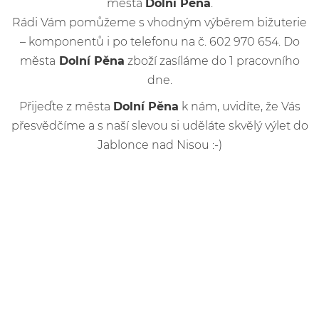
města
Dolní Pěna
.
Rádi Vám pomůžeme s vhodným výběrem bižuterie
– komponentů i po telefonu na č. 602 970 654. Do
města
Dolní Pěna
zboží zasíláme do 1 pracovního
dne.
Přijeďte z města
Dolní Pěna
k nám, uvidíte, že Vás
přesvědčíme a s naší slevou si uděláte skvělý výlet do
Jablonce nad Nisou :-)