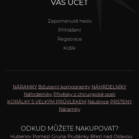
VÁŠ ÚČET
Zapomenuté heslo
Přihlášení
Registrace
Košík
NÁRAMKY
Bižuterní komponenty
NÁHRDELNÍKY
Náhrdelníky
Přívěsky z chirurgické oceli
KORÁLKY S VELKÝM PRŮVLEKEM
Náušnice
PRSTENY
Náramky
ODKUD MŮŽETE NAKUPOVAT?
Hubenov
Pomezí
Gruna
Prušánky
Březí nad Oslavou