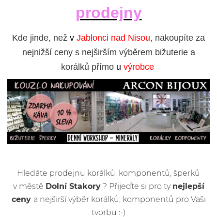
prodejny
Kde jinde, než
v
Jablonci nad Nisou
, nakoupíte za
nejnižší ceny s nejširším výběrem bižuterie a
korálků přímo
u
výrobce
Hledáte prodejnu korálků, komponentů, šperků
v městě
Dolní Stakory
? Přijeďte si pro ty
nejlepší
ceny
a nejširší výběr korálků, komponentů pro Vaši
tvorbu :-)