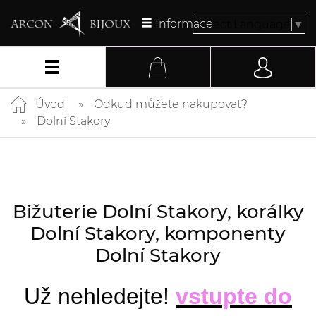
Informace
Select Language
▼
Úvod
Odkud můžete nakupovat?
Dolní Stakory
Bižuterie Dolní Stakory, korálky
Dolní Stakory, komponenty
Dolní Stakory
Už nehledejte!
vstupte do