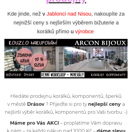
Kde jinde, než
v
Jablonci nad Nisou
, nakoupíte za
nejnižší ceny s nejširším výběrem bižuterie a
korálků přímo
u
výrobce
Hledáte prodejnu korálků, komponentů, šperků
v městě
Drásov
? Přijeďte si pro ty
nejlepší ceny
a
nejširší výběr korálků, komponentů pro Vaši tvorbu :-)
Máme pro Vás AKCI
– proplatíme Vám dopravu
k nám – za každý nákup nad 1000 Kč –
dáme slevu