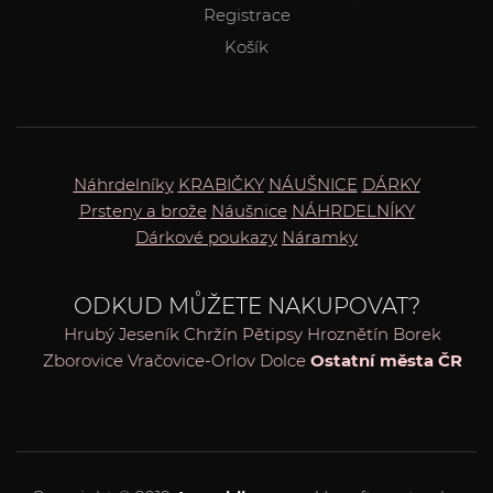
Registrace
Košík
Náhrdelníky
KRABIČKY
NÁUŠNICE
DÁRKY
Prsteny a brože
Náušnice
NÁHRDELNÍKY
Dárkové poukazy
Náramky
ODKUD MŮŽETE NAKUPOVAT?
Hrubý Jeseník
Chržín
Pětipsy
Hroznětín
Borek
Zborovice
Vračovice-Orlov
Dolce
Ostatní města ČR