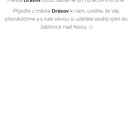
města
Drásov
zboží zasíláme do 1 pracovního dne.
Přijeďte z města
Drásov
k nám, uvidíte, že Vás
přesvědčíme a s naší slevou si uděláte skvělý výlet do
Jablonce nad Nisou :-)