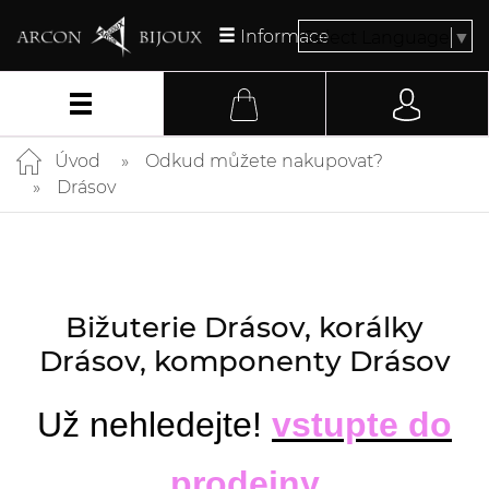
Informace
Select Language
▼
Úvod
Odkud můžete nakupovat?
Drásov
Bižuterie Drásov, korálky
Drásov, komponenty Drásov
Už nehledejte!
vstupte do
prodejny