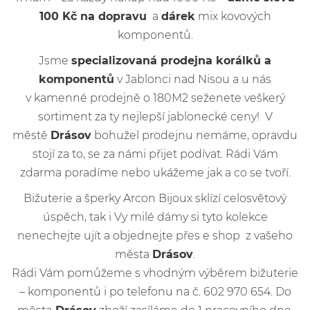
100 Kč na dopravu
a
dárek
mix kovových
komponentů.
Jsme
specializovaná prodejna korálků a
komponentů
v Jablonci nad Nisou a u nás
v kamenné prodejně o 180M2 seženete veškerý
sortiment za ty nejlepší jablonecké ceny! V
městě
Drásov
bohužel prodejnu nemáme, opravdu
stojí za to, se za námi přijet podívat. Rádi Vám
zdarma poradíme nebo ukážeme jak a co se tvoří.
Bižuterie a šperky Arcon Bijoux sklízí celosvětový
úspěch, tak i Vy milé dámy si tyto kolekce
nenechejte ujít a objednejte přes e shop z vašeho
města
Drásov
.
Rádi Vám pomůžeme s vhodným výběrem bižuterie
– komponentů i po telefonu na č. 602 970 654. Do