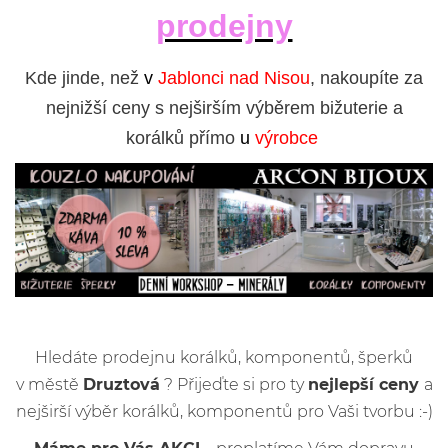
prodejny
Kde jinde, než
v
Jablonci nad Nisou
, nakoupíte za
nejnižší ceny s nejširším výběrem bižuterie a
korálků přímo
u
výrobce
Hledáte prodejnu korálků, komponentů, šperků
v městě
Druztová
? Přijeďte si pro ty
nejlepší ceny
a
nejširší výběr korálků, komponentů pro Vaši tvorbu :-)