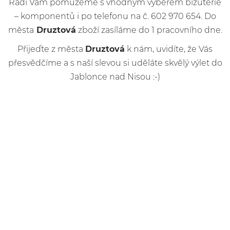
Rádi Vám pomůžeme s vhodným výběrem bižuterie
– komponentů i po telefonu na č. 602 970 654. Do
města
Druztová
zboží zasíláme do 1 pracovního dne.
Přijeďte z města
Druztová
k nám, uvidíte, že Vás
přesvědčíme a s naší slevou si uděláte skvělý výlet do
Jablonce nad Nisou :-)