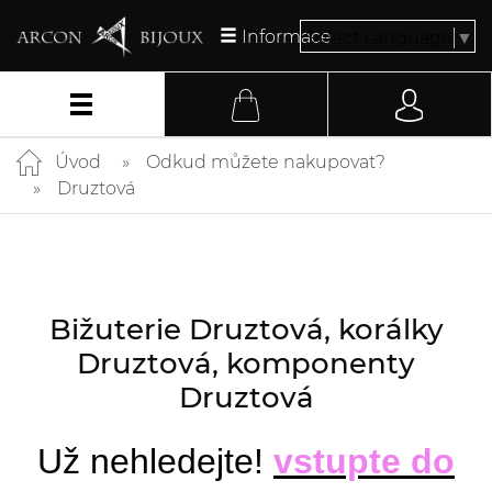
Informace
Select Language
▼
Úvod
Odkud můžete nakupovat?
Druztová
Bižuterie Druztová, korálky
Druztová, komponenty
Druztová
Už nehledejte!
vstupte do