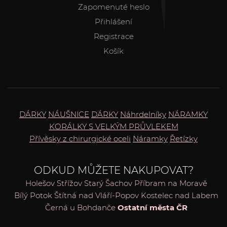
Zapomenuté heslo
Přihlášení
Registrace
Košík
DÁRKY
NÁUŠNICE
DÁRKY
Náhrdelníky
NÁRAMKY
KORÁLKY S VELKÝM PRŮVLEKEM
Přívěsky z chirurgické oceli
Náramky
Řetízky
ODKUD MŮŽETE NAKUPOVAT?
Holešov
Střížov
Starý Šachov
Příbram na Moravě
Bílý Potok
Štítná nad Vláří-Popov
Kostelec nad Labem
Černá u Bohdanče
Ostatní města ČR