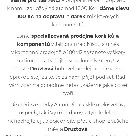
Máme pro Vás AKCI
– proplatíme Vám dopravu
k nám – za každý nákup nad 1000 Kč –
dáme slevu
100 Kč na dopravu
a
dárek
mix kovových
komponentů.
Jsme
specializovaná prodejna korálků a
komponentů
v Jablonci nad Nisou a u nás
v kamenné prodejně o 180M2 seženete veškerý
sortiment za ty nejlepší jablonecké ceny! V
městě
Druztová
bohužel prodejnu nemáme,
opravdu stojí za to, se za námi přijet podívat. Rádi
Vám zdarma poradíme nebo ukážeme jak a co se
tvoří.
Bižuterie a šperky Arcon Bijoux sklízí celosvětový
úspěch, tak i Vy milé dámy si tyto kolekce
nenechejte ujít a objednejte přes e shop z vašeho
města
Druztová
.