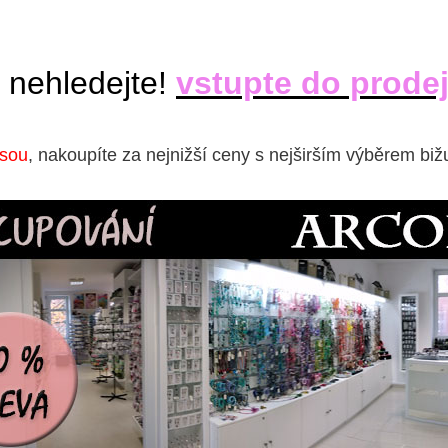
 nehledejte!
vstupte do prode
isou
, nakoupíte za nejnižší ceny s nejširším výběrem biž