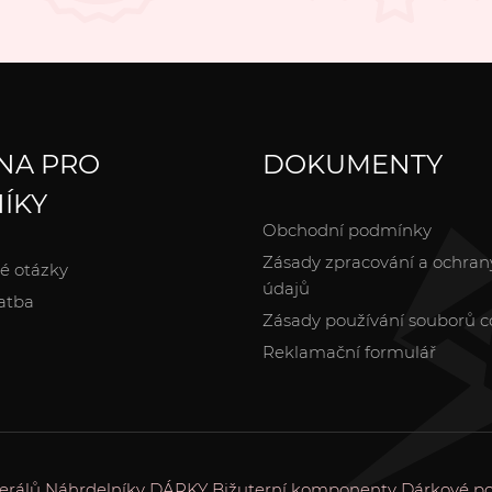
NA PRO
DOKUMENTY
ÍKY
Obchodní podmínky
Zásady zpracování a ochran
é otázky
údajů
atba
Zásady používání souborů c
Reklamační formulář
erálů
Náhrdelníky
DÁRKY
Bižuterní komponenty
Dárkové p