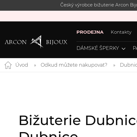
Český výrobce bižuterie Arcon Bi
PRODEJNA
Kontakty
DÁMSKÉ ŠPERKY
P
Úvod
Odkud můžete nakupovat?
Dubni
Bižuterie Dubni
Dubnice