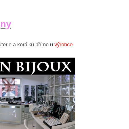
jny
uterie a korálků přímo
u
výrobce