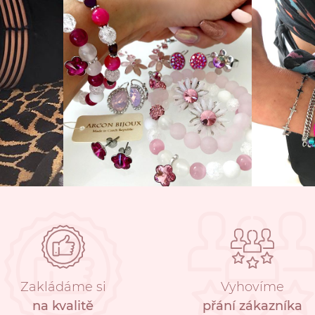
Zakládáme si
Vyhovíme
na kvalitě
přání zákazníka