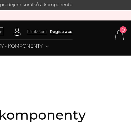
 s prodejem korálků a komponentů.
0
Přihlášení
Registrace
▼
Y - KOMPONENTY
, komponenty