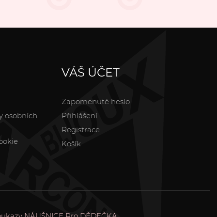
VÁŠ ÚČET
Zapomenuté heslo
y osobních
Přihlášení
Registrace
ookie
Košík
oukazy
NÁUŠNICE
Pro DĚDEČKA