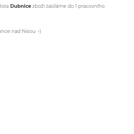
ěsta
Dubnice
zboží zasíláme do 1 pracovního
once nad Nisou :-)