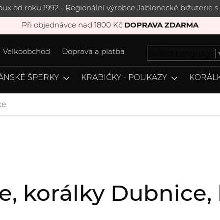
joux od roku 1992 - Regionální výrobce Jablonecké bižuterie
Při objednávce nad 1800 Kč
DOPRAVA ZDARMA
Velkoobchod
Doprava a platba
Select Language
ÁNSKÉ ŠPERKY
KRABIČKY - POUKAZY
KORÁLK
ce
ce, korálky Dubnice