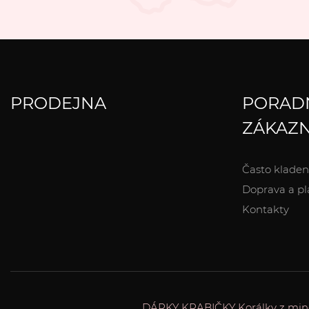
PRODEJNA
PORAD
ZÁKAZN
Často kladen
Doprava a pl
Kontakty
DÁRKY
KRABIČKY
Korálky z min