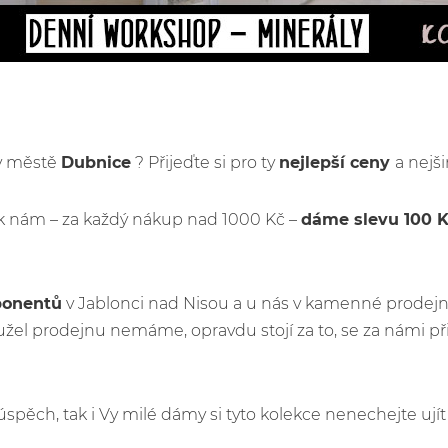
 v městě
Dubnice
? Přijeďte si pro ty
nejlepší ceny
a nejš
k nám – za každý nákup nad 1000 Kč –
dáme slevu 100 
ponentů
v Jablonci nad Nisou a u nás v kamenné prodejn
žel prodejnu nemáme, opravdu stojí za to, se za námi p
ý úspěch, tak i Vy milé dámy si tyto kolekce nenechejte u