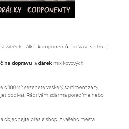
irší výběr korálků, komponentů pro Vaši tvorbu :-)
Kč na dopravu
a
dárek
mix kovových
ě o 180M2 seženete veškerý sortiment za ty
řijet podívat. Rádi Vám zdarma poradíme nebo
jít a objednejte přes e shop z vašeho města