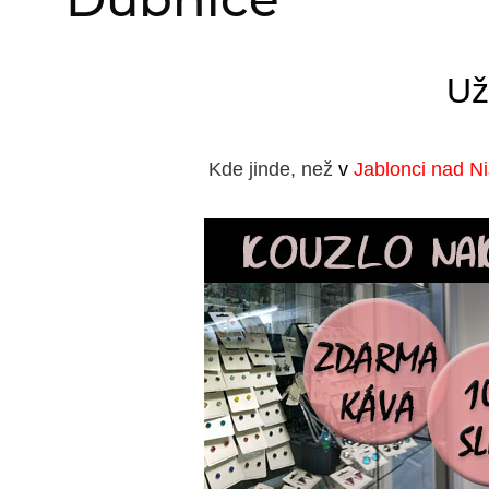
Už
Kde jinde, než
v
Jablonci nad N