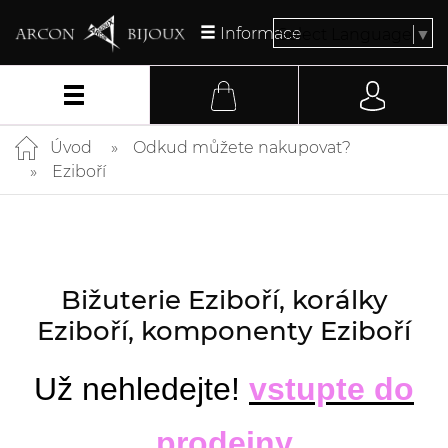
Informace
Select Language
▼
Úvod
Odkud můžete nakupovat?
Eziboří
Bižuterie Eziboří, korálky
Eziboří, komponenty Eziboří
Už nehledejte!
vstupte do
prodejny