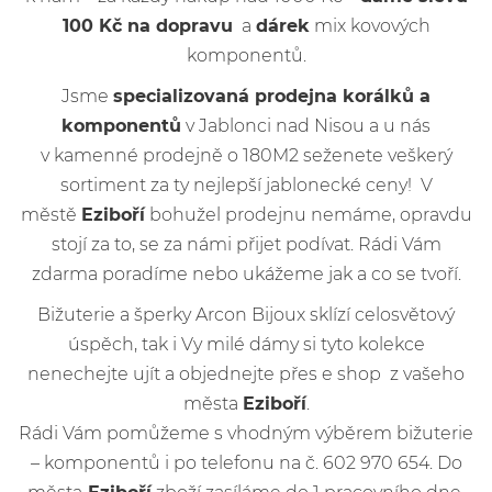
100 Kč na dopravu
a
dárek
mix kovových
komponentů.
Jsme
specializovaná prodejna korálků a
komponentů
v Jablonci nad Nisou a u nás
v kamenné prodejně o 180M2 seženete veškerý
sortiment za ty nejlepší jablonecké ceny! V
městě
Eziboří
bohužel prodejnu nemáme, opravdu
stojí za to, se za námi přijet podívat. Rádi Vám
zdarma poradíme nebo ukážeme jak a co se tvoří.
Bižuterie a šperky Arcon Bijoux sklízí celosvětový
úspěch, tak i Vy milé dámy si tyto kolekce
nenechejte ujít a objednejte přes e shop z vašeho
města
Eziboří
.
Rádi Vám pomůžeme s vhodným výběrem bižuterie
– komponentů i po telefonu na č. 602 970 654. Do