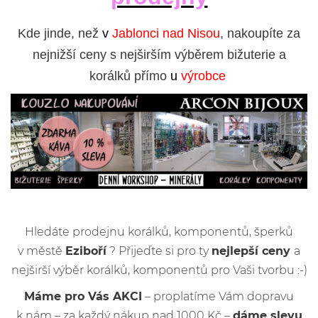
Kde jinde, než
v
Jablonci nad Nisou
, nakoupíte za
nejnižší ceny s nejširším výběrem bižuterie a
korálků přímo
u
výrobce
Hledáte prodejnu korálků, komponentů, šperků
v městě
Eziboří
? Přijeďte si pro ty
nejlepší ceny
a
nejširší výběr korálků, komponentů pro Vaši tvorbu :-)
Máme pro Vás AKCI
– proplatíme Vám dopravu
k nám – za každý nákup nad 1000 Kč –
dáme slevu