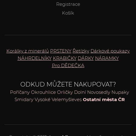
Registrace
Košík
Korálky z minerálů
PRSTENY
Řetízky
Dárkové poukazy
NÁHRDELNÍKY
KRABIČKY
DÁRKY
NÁRAMKY
Pro DĚDEČKA
ODKUD MŮŽETE NAKUPOVAT?
Poříčany
Okrouhlice
Orličky
Dolní Novosedly
Nupaky
Smidary
Vysoké
Velemyšleves
Ostatní města ČR