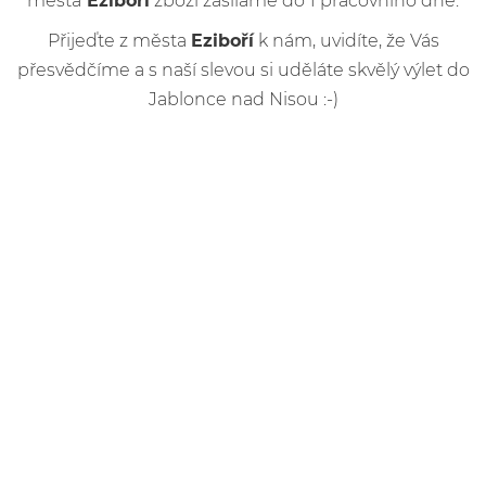
města
Eziboří
zboží zasíláme do 1 pracovního dne.
Přijeďte z města
Eziboří
k nám, uvidíte, že Vás
přesvědčíme a s naší slevou si uděláte skvělý výlet do
Jablonce nad Nisou :-)