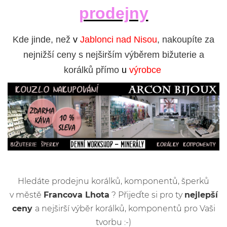
prodejny
Kde jinde, než
v
Jablonci nad Nisou
, nakoupíte za
nejnižší ceny s nejširším výběrem bižuterie a
korálků přímo
u
výrobce
Hledáte prodejnu korálků, komponentů, šperků
v městě
Francova Lhota
? Přijeďte si pro ty
nejlepší
ceny
a nejširší výběr korálků, komponentů pro Vaši
tvorbu :-)