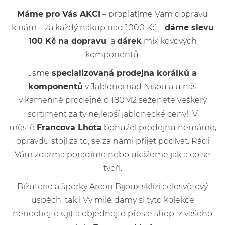
Máme pro Vás AKCI
– proplatíme Vám dopravu
k nám – za každý nákup nad 1000 Kč –
dáme slevu
100 Kč na dopravu
a
dárek
mix kovových
komponentů.
Jsme
specializovaná prodejna korálků a
komponentů
v Jablonci nad Nisou a u nás
v kamenné prodejně o 180M2 seženete veškerý
sortiment za ty nejlepší jablonecké ceny! V
městě
Francova Lhota
bohužel prodejnu nemáme,
opravdu stojí za to, se za námi přijet podívat. Rádi
Vám zdarma poradíme nebo ukážeme jak a co se
tvoří.
Bižuterie a šperky Arcon Bijoux sklízí celosvětový
úspěch, tak i Vy milé dámy si tyto kolekce
nenechejte ujít a objednejte přes e shop z vašeho