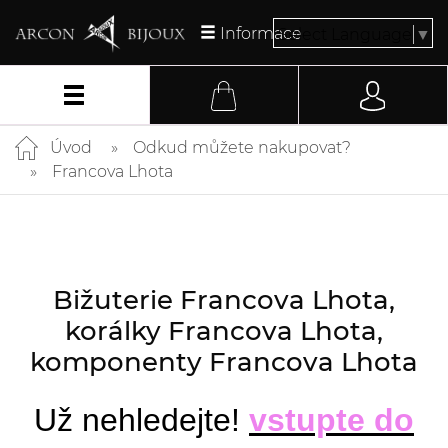
Informace
Select Language
▼
Úvod
Odkud můžete nakupovat?
Francova Lhota
Bižuterie Francova Lhota,
korálky Francova Lhota,
komponenty Francova Lhota
Už nehledejte!
vstupte do