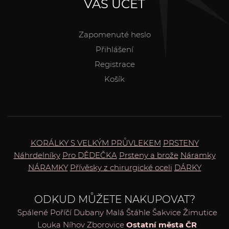
VÁŠ ÚČET
Zapomenuté heslo
Přihlášení
Registrace
Košík
KORÁLKY S VELKÝM PRŮVLEKEM
PRSTENY
Náhrdelníky
Pro DĚDEČKA
Prsteny a brože
Náramky
NÁRAMKY
Přívěsky z chirurgické oceli
DÁRKY
ODKUD MŮŽETE NAKUPOVAT?
Spálené Poříčí
Dubany
Malá Štáhle
Šakvice
Žimutice
Louka
Níhov
Zborovice
Ostatní města ČR