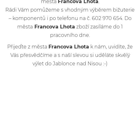
města
Francova Lhota
.
Rádi Vám pomůžeme s vhodným výběrem bižuterie
– komponentů i po telefonu na č. 602 970 654. Do
města
Francova Lhota
zboží zasíláme do 1
pracovního dne.
Přijeďte z města
Francova Lhota
k nám, uvidíte, že
Vás přesvědčíme a s naší slevou si uděláte skvělý
výlet do Jablonce nad Nisou :-)