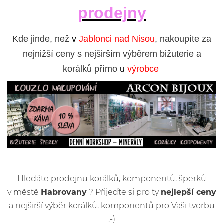
prodejny
Kde jinde, než
v
Jablonci nad Nisou
, nakoupíte za
nejnižší ceny s nejširším výběrem bižuterie a
korálků přímo
u
výrobce
Hledáte prodejnu korálků, komponentů, šperků
v městě
Habrovany
? Přijeďte si pro ty
nejlepší ceny
a nejširší výběr korálků, komponentů pro Vaši tvorbu
:-)