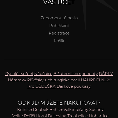
VÁŠ ÚČET
Zapomenuté heslo
Přihlášení
Registrace
Košík
Rychlé tvoření
Náušnice
Bižuterní komponenty
DÁRKY
Náramky
Přívěsky z chirurgické oceli
NÁHRDELNÍKY
Pro DĚDEČKA
Dárkové poukazy
ODKUD MŮŽETE NAKUPOVAT?
Knínice
Doubek
Bařice-Velké Těšany
Suchov
Velké Poříčí
Horní Bukovina
Troubelice
Linhartice