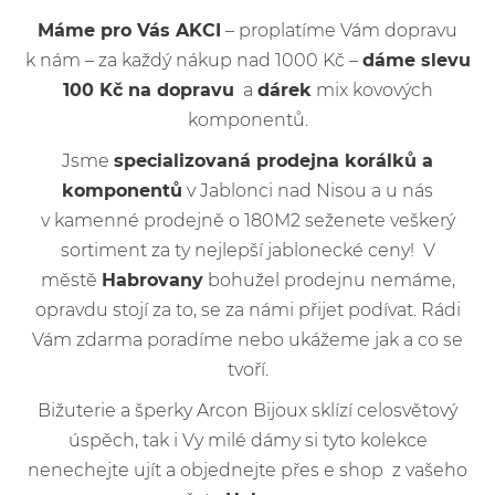
Máme pro Vás AKCI
– proplatíme Vám dopravu
k nám – za každý nákup nad 1000 Kč –
dáme slevu
100 Kč na dopravu
a
dárek
mix kovových
komponentů.
Jsme
specializovaná prodejna korálků a
komponentů
v Jablonci nad Nisou a u nás
v kamenné prodejně o 180M2 seženete veškerý
sortiment za ty nejlepší jablonecké ceny! V
městě
Habrovany
bohužel prodejnu nemáme,
opravdu stojí za to, se za námi přijet podívat. Rádi
Vám zdarma poradíme nebo ukážeme jak a co se
tvoří.
Bižuterie a šperky Arcon Bijoux sklízí celosvětový
úspěch, tak i Vy milé dámy si tyto kolekce
nenechejte ujít a objednejte přes e shop z vašeho