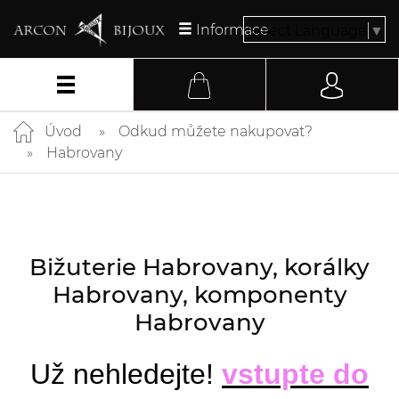
Informace
Select Language
▼
Úvod
Odkud můžete nakupovat?
Habrovany
Bižuterie Habrovany, korálky
Habrovany, komponenty
Habrovany
Už nehledejte!
vstupte do