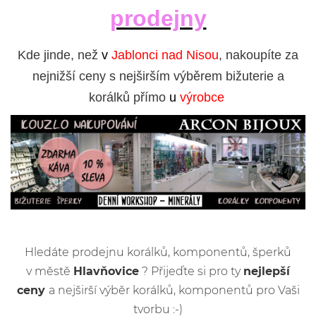
prodejny
Kde jinde, než
v
Jablonci nad Nisou
, nakoupíte za
nejnižší ceny s nejširším výběrem bižuterie a
korálků přímo
u
výrobce
Hledáte prodejnu korálků, komponentů, šperků
v městě
Hlavňovice
? Přijeďte si pro ty
nejlepší
ceny
a nejširší výběr korálků, komponentů pro Vaši
tvorbu :-)