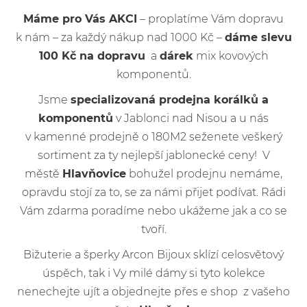
Máme pro Vás AKCI
– proplatíme Vám dopravu
k nám – za každý nákup nad 1000 Kč –
dáme slevu
100 Kč na dopravu
a
dárek
mix kovových
komponentů.
Jsme
specializovaná prodejna korálků a
komponentů
v Jablonci nad Nisou a u nás
v kamenné prodejně o 180M2 seženete veškerý
sortiment za ty nejlepší jablonecké ceny! V
městě
Hlavňovice
bohužel prodejnu nemáme,
opravdu stojí za to, se za námi přijet podívat. Rádi
Vám zdarma poradíme nebo ukážeme jak a co se
tvoří.
Bižuterie a šperky Arcon Bijoux sklízí celosvětový
úspěch, tak i Vy milé dámy si tyto kolekce
nenechejte ujít a objednejte přes e shop z vašeho