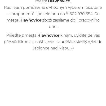
města
Hlavňovice
.
Rádi Vám pomůžeme s vhodným výběrem bižuterie
– komponentů i po telefonu na č. 602 970 654. Do
města
Hlavňovice
zboží zasíláme do 1 pracovního
dne.
Přijeďte z města
Hlavňovice
k nám, uvidíte, že Vás
přesvědčíme a s naší slevou si uděláte skvělý výlet do
Jablonce nad Nisou :-)