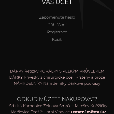
VÁŠ ÚČET
Zapomenuté heslo
Přihlášení
Registrace
Košík
DÁRKY
Řetízky
KORÁLKY S VELKÝM PRŮVLEKEM
DÁRKY
Přívěsky z chirurgické oceli
Prsteny a brože
NÁHRDELNÍKY
Náhrdelníky
Dárkové poukazy
ODKUD MŮŽETE NAKUPOVAT?
Srbská Kamenice
Želnava
Smrček
Mirošov
Kněžičky
Maršovice
Dražíč
Horní Vltavice
Ostatní města ČR