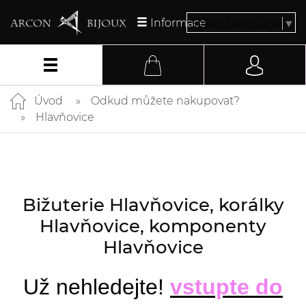
Informace
Select Language
▼
Úvod
Odkud můžete nakupovat?
Hlavňovice
Bižuterie Hlavňovice, korálky
Hlavňovice, komponenty
Hlavňovice
Už nehledejte!
vstupte do