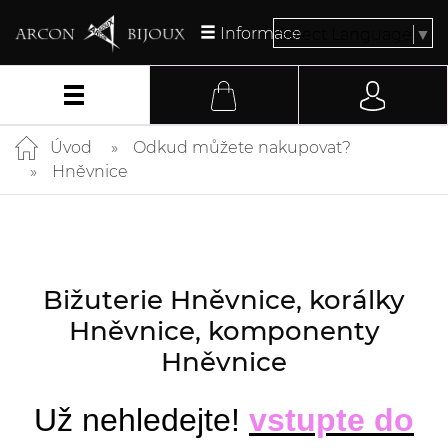
Informace
Select Language
▼
Úvod
Odkud můžete nakupovat?
Hněvnice
Bižuterie Hněvnice, korálky
Hněvnice, komponenty
Hněvnice
Už nehledejte!
vstupte do