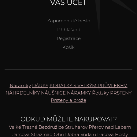
VÁŠ ÚČET
Zapomenuté heslo
Přihlášení
Registrace
Košík
Náramky
DÁRKY
KORÁLKY S VELKÝM PRŮVLEKEM
NÁHRDELNÍKY
NÁUŠNICE
NÁRAMKY
Řetízky
PRSTENY
Prsteny a brože
ODKUD MŮŽETE NAKUPOVAT?
Velké Tresné
Bezdružice
Struhařov
Přerov nad Labem
Jarcová
Stráž nad Ohří
Dobrá Voda u Pacova
Hosty