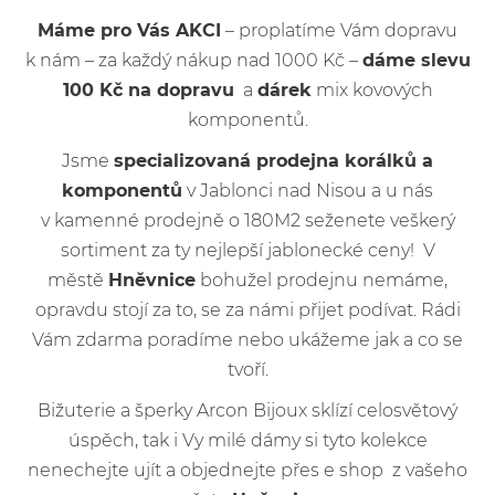
Máme pro Vás AKCI
– proplatíme Vám dopravu
k nám – za každý nákup nad 1000 Kč –
dáme slevu
100 Kč na dopravu
a
dárek
mix kovových
komponentů.
Jsme
specializovaná prodejna korálků a
komponentů
v Jablonci nad Nisou a u nás
v kamenné prodejně o 180M2 seženete veškerý
sortiment za ty nejlepší jablonecké ceny! V
městě
Hněvnice
bohužel prodejnu nemáme,
opravdu stojí za to, se za námi přijet podívat. Rádi
Vám zdarma poradíme nebo ukážeme jak a co se
tvoří.
Bižuterie a šperky Arcon Bijoux sklízí celosvětový
úspěch, tak i Vy milé dámy si tyto kolekce
nenechejte ujít a objednejte přes e shop z vašeho