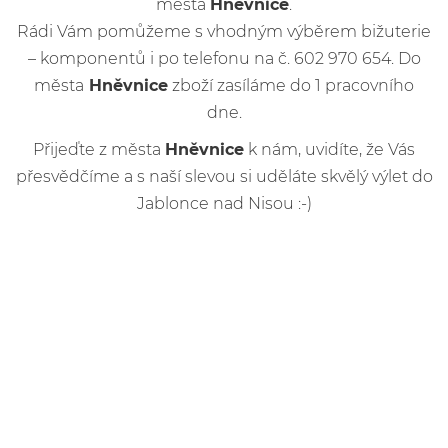
města
Hněvnice
.
Rádi Vám pomůžeme s vhodným výběrem bižuterie
– komponentů i po telefonu na č. 602 970 654. Do
města
Hněvnice
zboží zasíláme do 1 pracovního
dne.
Přijeďte z města
Hněvnice
k nám, uvidíte, že Vás
přesvědčíme a s naší slevou si uděláte skvělý výlet do
Jablonce nad Nisou :-)