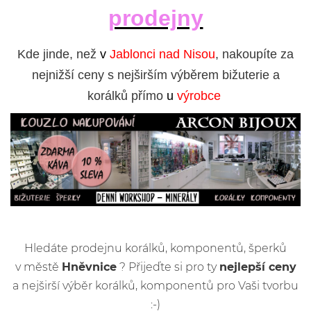
prodejny
Kde jinde, než
v
Jablonci nad Nisou
, nakoupíte za
nejnižší ceny s nejširším výběrem bižuterie a
korálků přímo
u
výrobce
Hledáte prodejnu korálků, komponentů, šperků
v městě
Hněvnice
? Přijeďte si pro ty
nejlepší ceny
a nejširší výběr korálků, komponentů pro Vaši tvorbu
:-)