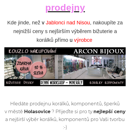
prodejny
Kde jinde, než
v
Jablonci nad Nisou
, nakoupíte za
nejnižší ceny s nejširším výběrem bižuterie a
korálků přímo
u
výrobce
Hledáte prodejnu korálků, komponentů, šperků
v městě
Holasovice
? Přijeďte si pro ty
nejlepší ceny
a nejširší výběr korálků, komponentů pro Vaši tvorbu
:-)