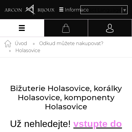
Informace
Select Language
▼
Úvod
Odkud můžete nakupovat?
Holasovice
Bižuterie Holasovice, korálky
Holasovice, komponenty
Holasovice
Už nehledejte!
vstupte do