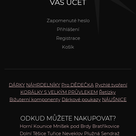
VÁŠ ÚČET
Zapomenuté heslo
Přihlášení
Registrace
Košík
DÁRKY
NÁHRDELNÍKY
Pro DĚDEČKA
Rychlé tvoření
KORÁLKY S VELKÝM PRŮVLEKEM
Řetízky
Bižuterní komponenty
Dárkové poukazy
NÁUŠNICE
ODKUD MŮŽETE NAKUPOVAT?
Horní Kounice
Mníšek pod Brdy
Bratříkovice
Dolní Těšice
Tuřice
Neveklov
Plužná
Sendraž