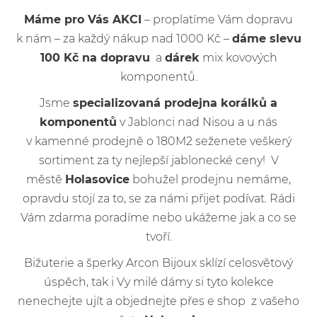
Máme pro Vás AKCI
– proplatíme Vám dopravu
k nám – za každý nákup nad 1000 Kč –
dáme slevu
100 Kč na dopravu
a
dárek
mix kovových
komponentů.
Jsme
specializovaná prodejna korálků a
komponentů
v Jablonci nad Nisou a u nás
v kamenné prodejně o 180M2 seženete veškerý
sortiment za ty nejlepší jablonecké ceny! V
městě
Holasovice
bohužel prodejnu nemáme,
opravdu stojí za to, se za námi přijet podívat. Rádi
Vám zdarma poradíme nebo ukážeme jak a co se
tvoří.
Bižuterie a šperky Arcon Bijoux sklízí celosvětový
úspěch, tak i Vy milé dámy si tyto kolekce
nenechejte ujít a objednejte přes e shop z vašeho