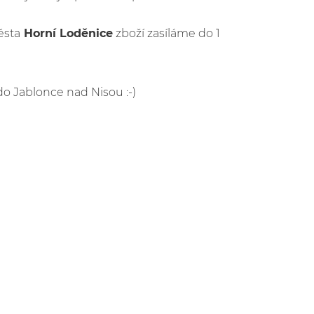
ěsta
Horní Loděnice
zboží zasíláme do 1
 do Jablonce nad Nisou :-)