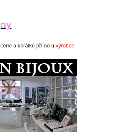
jny
uterie a korálků přímo
u
výrobce