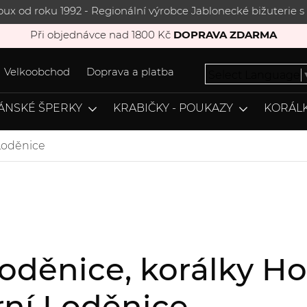
joux od roku 1992 - Regionální výrobce Jablonecké bižuterie
Při objednávce nad 1800 Kč
DOPRAVA ZDARMA
Velkoobchod
Doprava a platba
Select Language
ÁNSKÉ ŠPERKY
KRABIČKY - POUKAZY
KORÁLK
Loděnice
Loděnice, korálky Ho
ní Loděnice