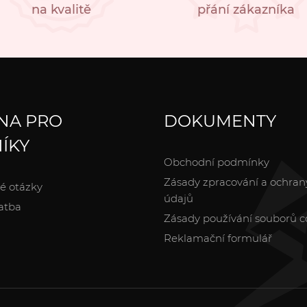
na kvalitě
přání zákazníka
NA PRO
DOKUMENTY
ÍKY
Obchodní podmínky
Zásady zpracování a ochran
é otázky
údajů
atba
Zásady používání souborů c
Reklamační formulář