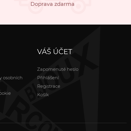
Doprava zdarma
VÁŠ ÚČET
Zapomenuté heslo
y osobních
Přihlášení
Registrace
ookie
Košík