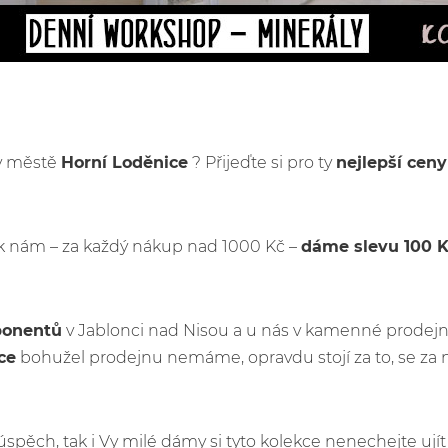
 v městě
Horní Loděnice
? Přijeďte si pro ty
nejlepší cen
k nám – za každý nákup nad 1000 Kč –
dáme slevu 100 
ponentů
v Jablonci nad Nisou a u nás v kamenné prodejn
ce
bohužel prodejnu nemáme, opravdu stojí za to, se za 
ý úspěch, tak i Vy milé dámy si tyto kolekce nenechejte u