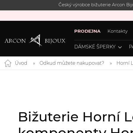
Český výrobce bižuterie Arcon Bi
PRODEJNA
Kontakty
DÁMSKÉ ŠPERKY
P
Úvod
Odkud můžete nakupovat?
Horní 
Bižuterie Horní 
komponenty Hor