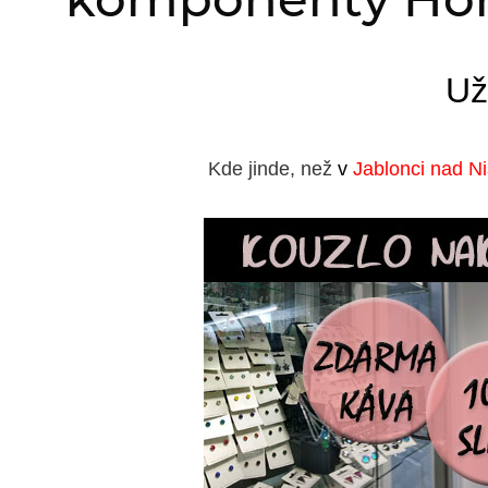
Už
Kde jinde, než
v
Jablonci nad N