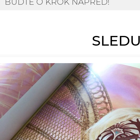
BUĎTE O KROK NAPŘED!
SLEDU