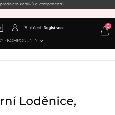
 s prodejem korálků a komponentů.
0
Přihlášení
Registrace
▼
Y - KOMPONENTY
rní Loděnice,