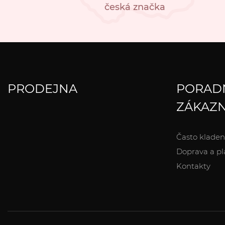
česká značka
PRODEJNA
PORAD
ZÁKAZN
Často kladen
Doprava a pl
Kontakty