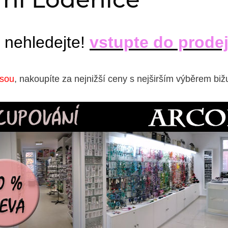
 nehledejte!
vstupte do prode
isou
, nakoupíte za nejnižší ceny s nejširším výběrem biž