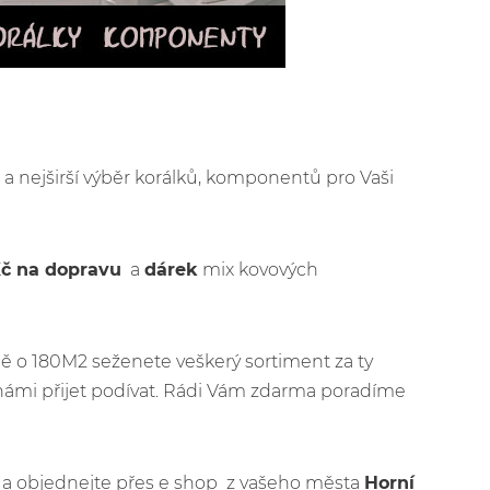
y
a nejširší výběr korálků, komponentů pro Vaši
Kč na dopravu
a
dárek
mix kovových
ě o 180M2 seženete veškerý sortiment za ty
námi přijet podívat. Rádi Vám zdarma poradíme
jít a objednejte přes e shop z vašeho města
Horní