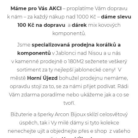
Máme pro Vás AKCI
– proplatíme Vám dopravu
k nám – za každý nákup nad 1000 Kč –
dáme slevu
100 Kč na dopravu
a
dárek
mix kovových
komponentů.
Jsme
specializovaná prodejna korálků a
komponentů
v Jablonci nad Nisou a u nás
v kamenné prodejně o 180M2 seženete veškerý
sortiment za ty nejlepší jablonecké ceny! V
městě
Horní Újezd
bohužel prodejnu nemáme,
opravdu stojí za to, se za námi přijet podívat. Rádi
Vám zdarma poradíme nebo ukážeme jak a co se
tvoří.
Bižuterie a šperky Arcon Bijoux sklízí celosvětový
úspěch, tak i Vy milé dámy si tyto kolekce
nenechejte ujít a objednejte přes e shop z vašeho