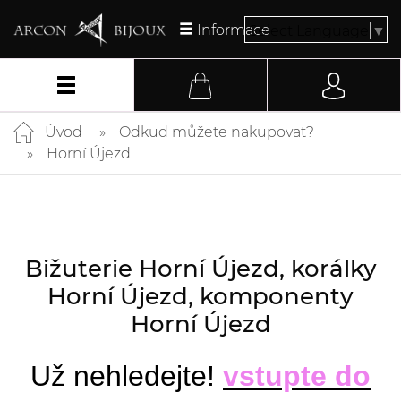
Informace
Select Language
▼
Úvod
Odkud můžete nakupovat?
Horní Újezd
Bižuterie Horní Újezd, korálky
Horní Újezd, komponenty
Horní Újezd
Už nehledejte!
vstupte do