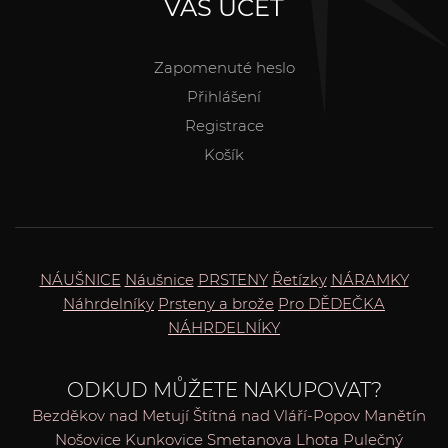
VÁŠ ÚČET
Zapomenuté heslo
Přihlášení
Registrace
Košík
NÁUŠNICE
Náušnice
PRSTENY
Řetízky
NÁRAMKY
Náhrdelníky
Prsteny a brože
Pro DĚDEČKA
NÁHRDELNÍKY
ODKUD MŮŽETE NAKUPOVAT?
Bezděkov nad Metují
Štítná nad Vláří-Popov
Manětín
Nošovice
Kunkovice
Smetanova Lhota
Pulečný