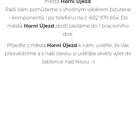
města
Horní Újezd
.
Rádi Vám pomůžeme s vhodným výběrem bižuterie
– komponentů i po telefonu na č. 602 970 654. Do
města
Horní Újezd
zboží zasíláme do 1 pracovního
dne.
Přijeďte z města
Horní Újezd
k nám, uvidíte, že Vás
přesvědčíme a s naší slevou si uděláte skvělý výlet do
Jablonce nad Nisou :-)