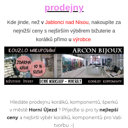
prodejny
Kde jinde, než
v
Jablonci nad Nisou
, nakoupíte za
nejnižší ceny s nejširším výběrem bižuterie a
korálků přímo
u
výrobce
Hledáte prodejnu korálků, komponentů, šperků
v městě
Horní Újezd
? Přijeďte si pro ty
nejlepší
ceny
a nejširší výběr korálků, komponentů pro Vaši
tvorbu :-)