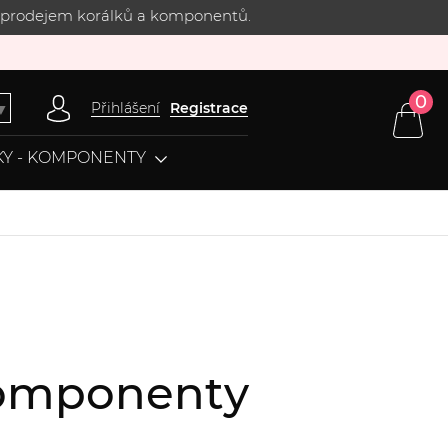
 s prodejem korálků a komponentů.
0
Přihlášení
Registrace
▼
Y - KOMPONENTY
 komponenty