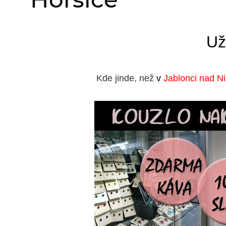
Už
Kde jinde, než
v
Jablonci nad N