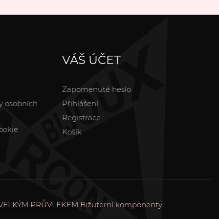
VÁŠ ÚČET
Zapomenuté heslo
y osobních
Přihlášení
Registrace
ookie
Košík
 VELKÝM PRŮVLEKEM
Bižuterní komponenty