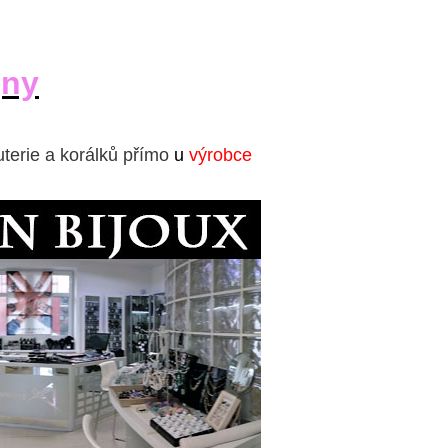
jny
uterie a korálků přímo
u
výrobce