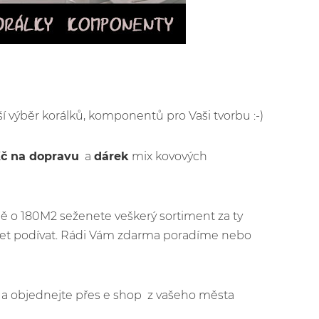
rší výběr korálků, komponentů pro Vaši tvorbu :-)
Kč na dopravu
a
dárek
mix kovových
ě o 180M2 seženete veškerý sortiment za ty
ijet podívat. Rádi Vám zdarma poradíme nebo
jít a objednejte přes e shop z vašeho města