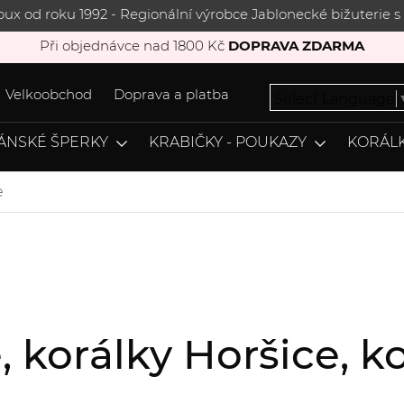
joux od roku 1992 - Regionální výrobce Jablonecké bižuterie
Při objednávce nad 1800 Kč
DOPRAVA ZDARMA
Velkoobchod
Doprava a platba
Select Language
ÁNSKÉ ŠPERKY
KRABIČKY - POUKAZY
KORÁLK
e
e, korálky Horšice,