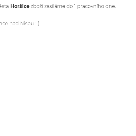
ěsta
Horšice
zboží zasíláme do 1 pracovního dne.
nce nad Nisou :-)