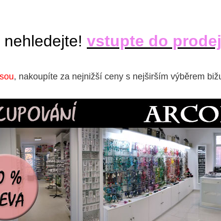
 nehledejte!
vstupte do prode
isou
, nakoupíte za nejnižší ceny s nejširším výběrem biž