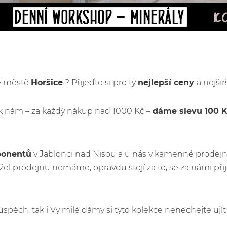
 v městě
Horšice
? Přijeďte si pro ty
nejlepší ceny
a nejši
k nám – za každý nákup nad 1000 Kč –
dáme slevu 100 
ponentů
v Jablonci nad Nisou a u nás v kamenné prodejn
el prodejnu nemáme, opravdu stojí za to, se za námi př
ý úspěch, tak i Vy milé dámy si tyto kolekce nenechejte u