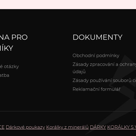
NA PRO
DOKUMENTY
ÍKY
Obchodní podmínky
Zásady zpracování a ochran
é otázky
údajů
atba
Zásady používání souborů c
Reklamační formulář
CE
Dárkové poukazy
Korálky z minerálů
DÁRKY
KORÁLKY S