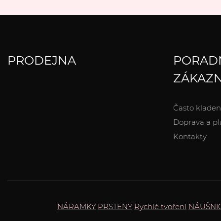
PRODEJNA
PORAD
ZÁKAZN
Často kladen
Doprava a pl
Kontakty
NÁRAMKY
PRSTENY
Rychlé tvoření
NÁUŠNI