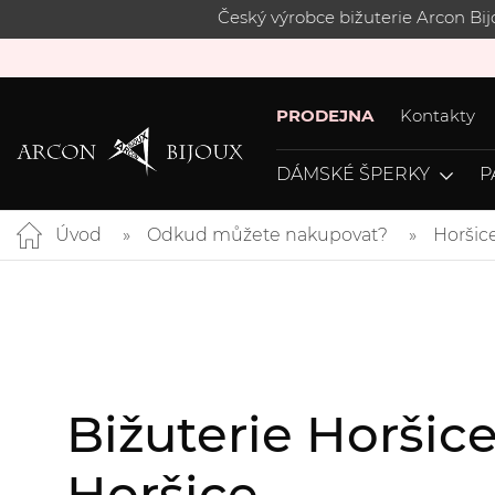
Český výrobce bižuterie Arcon Bi
PRODEJNA
Kontakty
DÁMSKÉ ŠPERKY
P
Úvod
Odkud můžete nakupovat?
Horšic
Bižuterie Horšic
Horšice