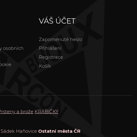
VÁŠ ÚČET
Zapomenuté heslo
y osobních
Přihlášení
Registrace
ookie
Košík
Prsteny a brože
KRABIČKY
Sádek
Haňovice
Ostatní města ČR