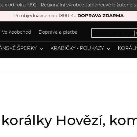
joux od roku 1992 - Regionální výrobce Jablonecké bižuterie
Při objednávce nad 1800 Kč
DOPRAVA ZDARMA
Velkoobchod
Doprava a platba
Select Language
ÁNSKÉ ŠPERKY
KRABIČKY - POUKAZY
KORÁLK
, korálky Hovězí, k