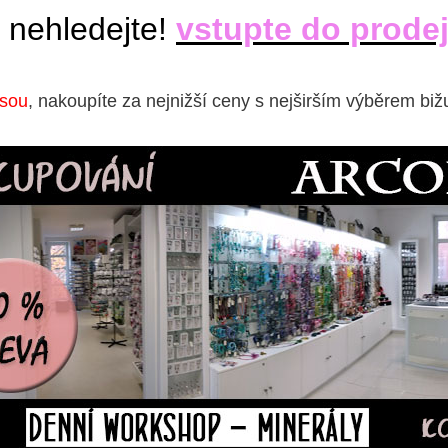
 nehledejte!
vstupte do prode
isou
, nakoupíte za nejnižší ceny s nejširším výběrem biž