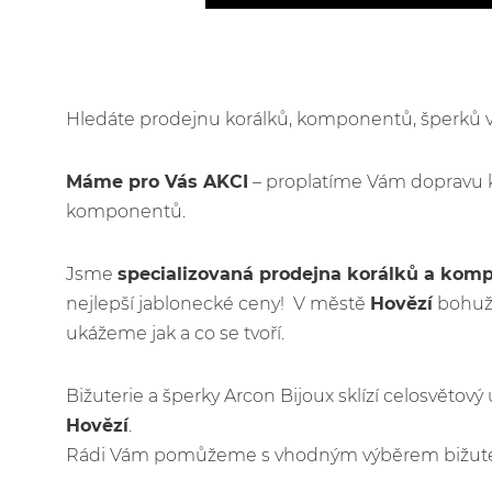
Hledáte prodejnu korálků, komponentů, šperků
Máme pro Vás AKCI
– proplatíme Vám dopravu 
komponentů.
Jsme
specializovaná prodejna korálků a kom
nejlepší jablonecké ceny! V městě
Hovězí
bohuže
ukážeme jak a co se tvoří.
Bižuterie a šperky Arcon Bijoux sklízí celosvětov
Hovězí
.
Rádi Vám pomůžeme s vhodným výběrem bižuteri