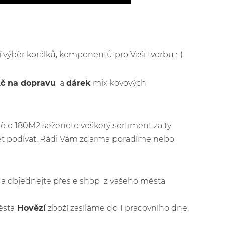
ší výběr korálků, komponentů pro Vaši tvorbu :-)
Kč na dopravu
a
dárek
mix kovových
ě o 180M2 seženete veškerý sortiment za ty
jet podívat. Rádi Vám zdarma poradíme nebo
jít a objednejte přes e shop z vašeho města
ěsta
Hovězí
zboží zasíláme do 1 pracovního dne.