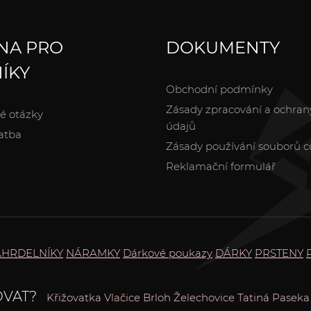
NA PRO
DOKUMENTY
ÍKY
Obchodní podmínky
Zásady zpracování a ochran
é otázky
údajů
atba
Zásady používání souborů c
Reklamační formulář
HRDELNÍKY
NÁRAMKY
Dárkové poukazy
DÁRKY
PRSTENY
VAT?
Křižovatka
Vlačice
Brloh
Želechovice
Tatiná
Paseka