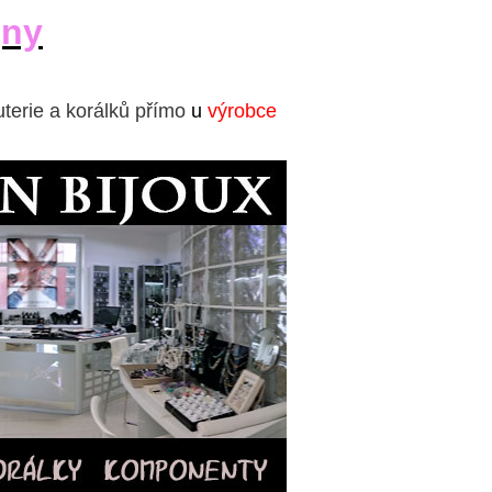
jny
uterie a korálků přímo
u
výrobce