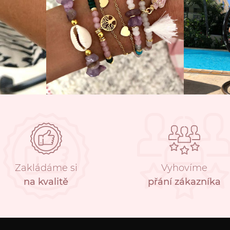
Zakládáme si
Vyhovíme
na kvalitě
přání zákazníka