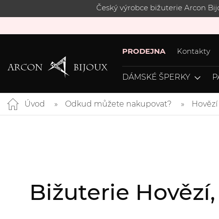
Český výrobce bižuterie Arcon Bi
PRODEJNA
Kontakty
DÁMSKÉ ŠPERKY
P
Úvod
Odkud můžete nakupovat?
Hovězí
Bižuterie Hovězí