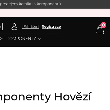
 s prodejem korálků a komponentů.
0
Přihlášení
Registrace
▼
Y - KOMPONENTY
omponenty Hovězí