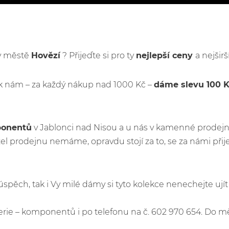
 v městě
Hovězí
? Přijeďte si pro ty
nejlepší ceny
a nejšir
k nám – za každý nákup nad 1000 Kč –
dáme slevu 100 
ponentů
v Jablonci nad Nisou a u nás v kamenné prodejn
l prodejnu nemáme, opravdu stojí za to, se za námi při
ý úspěch, tak i Vy milé dámy si tyto kolekce nenechejte u
e – komponentů i po telefonu na č. 602 970 654. Do m