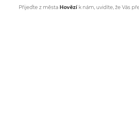
Přijeďte z města
Hovězí
k nám, uvidíte, že Vás př