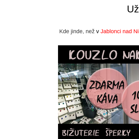
Už
Kde jinde, než
v
Jablonci nad N