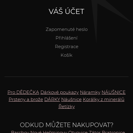
VÁŠ ÚČET
Zapomenuté heslo
Přihlášení
Registrace
Košík
Pro DĚDEČKA
Dárkové poukazy
Náramky
NÁUŠNICE
Prsteny a brože
DÁRKY
Náušnice
Korálky z minerálů
Řetízky
ODKUD MŮŽETE NAKUPOVAT?
Barchov
Nové Heřminovy
Otvovice
Zátor
Bratronice