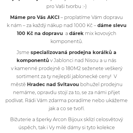
pro Vaši tvorbu :-)
Máme pro Vás AKCI
– proplatíme Vám dopravu
k nám – za každý nákup nad 1000 Kč –
dáme slevu
100 Kč na dopravu
a
dárek
mix kovových
komponentů.
Jsme
specializovaná prodejna korálků a
komponentů
v Jablonci nad Nisou a u nás
v kamenné prodejně o 180M2 seženete veškerý
sortiment za ty nejlepší jablonecké ceny! V
městě
Hradec nad Svitavou
bohužel prodejnu
nemáme, opravdu stojí za to, se za námi přijet
podívat. Rádi Vám zdarma poradíme nebo ukážeme
jak a co se tvoří.
Bižuterie a šperky Arcon Bijoux sklízí celosvětový
úspěch, tak i Vy milé dámy si tyto kolekce