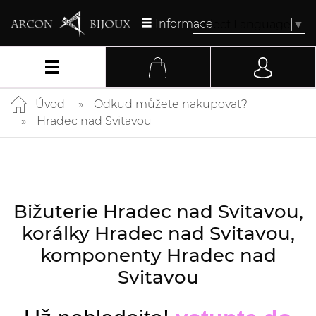
Informace
Select Language
▼
Úvod
Odkud můžete nakupovat?
Hradec nad Svitavou
Bižuterie Hradec nad Svitavou,
korálky Hradec nad Svitavou,
komponenty Hradec nad
Svitavou