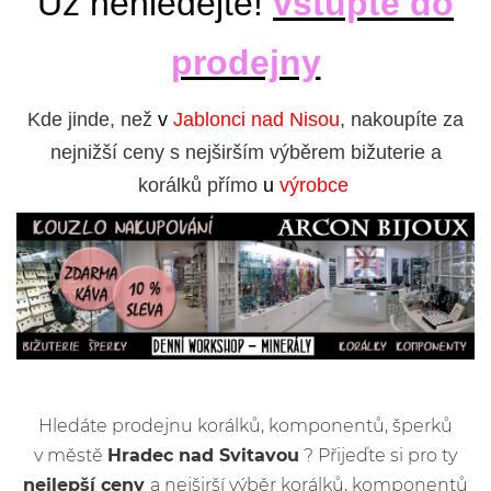
Už nehledejte!
vstupte do
prodejny
Kde jinde, než
v
Jablonci nad Nisou
, nakoupíte za
nejnižší ceny s nejširším výběrem bižuterie a
korálků přímo
u
výrobce
Hledáte prodejnu korálků, komponentů, šperků
v městě
Hradec nad Svitavou
? Přijeďte si pro ty
nejlepší ceny
a nejširší výběr korálků, komponentů