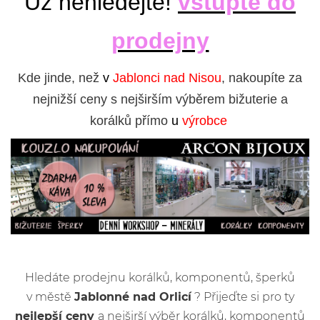
Už nehledejte!
vstupte do
prodejny
Kde jinde, než
v
Jablonci nad Nisou
, nakoupíte za
nejnižší ceny s nejširším výběrem bižuterie a
korálků přímo
u
výrobce
Hledáte prodejnu korálků, komponentů, šperků
v městě
Jablonné nad Orlicí
? Přijeďte si pro ty
nejlepší ceny
a nejširší výběr korálků, komponentů