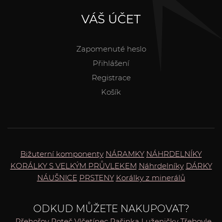
VÁŠ ÚČET
Zapomenuté heslo
Přihlášení
Registrace
Košík
Bižuterní komponenty
NÁRAMKY
NÁHRDELNÍKY
KORÁLKY S VELKÝM PRŮVLEKEM
Náhrdelníky
DÁRKY
NÁUŠNICE
PRSTENY
Korálky z minerálů
ODKUD MŮŽETE NAKUPOVAT?
Přehořov
Poteč
Vlčetínec
Pašinka
Luženičky
Třebovle