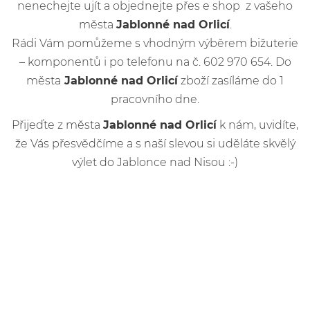
nenechejte ujít a objednejte přes e shop z vašeho
města
Jablonné nad Orlicí
.
Rádi Vám pomůžeme s vhodným výběrem bižuterie
– komponentů i po telefonu na č. 602 970 654. Do
města
Jablonné nad Orlicí
zboží zasíláme do 1
pracovního dne.
Přijeďte z města
Jablonné nad Orlicí
k nám, uvidíte,
že Vás přesvědčíme a s naší slevou si uděláte skvělý
výlet do Jablonce nad Nisou :-)