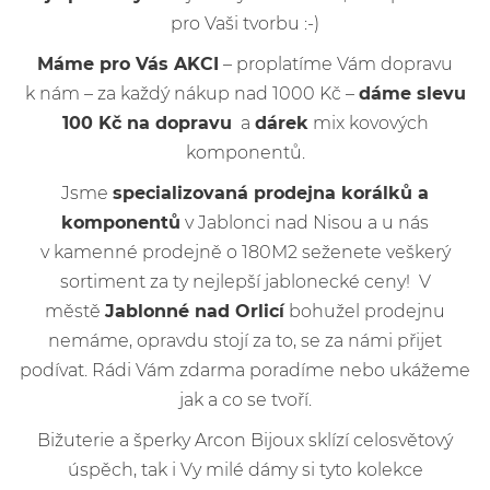
pro Vaši tvorbu :-)
Máme pro Vás AKCI
– proplatíme Vám dopravu
k nám – za každý nákup nad 1000 Kč –
dáme slevu
100 Kč na dopravu
a
dárek
mix kovových
komponentů.
Jsme
specializovaná prodejna korálků a
komponentů
v Jablonci nad Nisou a u nás
v kamenné prodejně o 180M2 seženete veškerý
sortiment za ty nejlepší jablonecké ceny! V
městě
Jablonné nad Orlicí
bohužel prodejnu
nemáme, opravdu stojí za to, se za námi přijet
podívat. Rádi Vám zdarma poradíme nebo ukážeme
jak a co se tvoří.
Bižuterie a šperky Arcon Bijoux sklízí celosvětový
úspěch, tak i Vy milé dámy si tyto kolekce