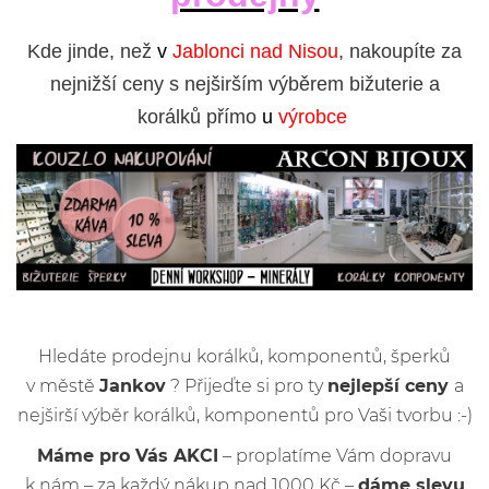
Kde jinde, než
v
Jablonci nad Nisou
, nakoupíte za
nejnižší ceny s nejširším výběrem bižuterie a
korálků přímo
u
výrobce
Hledáte prodejnu korálků, komponentů, šperků
v městě
Jankov
? Přijeďte si pro ty
nejlepší ceny
a
nejširší výběr korálků, komponentů pro Vaši tvorbu :-)
Máme pro Vás AKCI
– proplatíme Vám dopravu
k nám – za každý nákup nad 1000 Kč –
dáme slevu