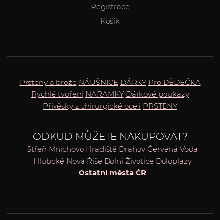
Registrace
Košík
Prsteny a brože
NÁUŠNICE
DÁRKY
Pro DĚDEČKA
Rychlé tvoření
NÁRAMKY
Dárkové poukazy
Přívěsky z chirurgické oceli
PRSTENY
ODKUD MŮŽETE NAKUPOVAT?
Střeň
Mnichovo Hradiště
Drahov
Červená Voda
Hluboké
Nová Říše
Dolní Životice
Doloplazy
Ostatní města ČR