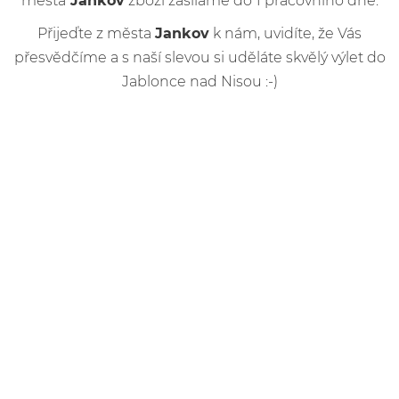
města
Jankov
zboží zasíláme do 1 pracovního dne.
Přijeďte z města
Jankov
k nám, uvidíte, že Vás
přesvědčíme a s naší slevou si uděláte skvělý výlet do
Jablonce nad Nisou :-)