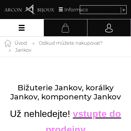
Informace
Select Language
▼
Úvod
Odkud můžete nakupovat?
Jankov
Bižuterie Jankov, korálky
Jankov, komponenty Jankov
Už nehledejte!
vstupte do
prodejny