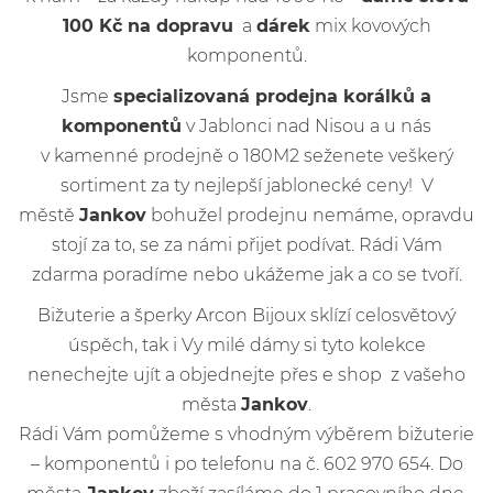
100 Kč na dopravu
a
dárek
mix kovových
komponentů.
Jsme
specializovaná prodejna korálků a
komponentů
v Jablonci nad Nisou a u nás
v kamenné prodejně o 180M2 seženete veškerý
sortiment za ty nejlepší jablonecké ceny! V
městě
Jankov
bohužel prodejnu nemáme, opravdu
stojí za to, se za námi přijet podívat. Rádi Vám
zdarma poradíme nebo ukážeme jak a co se tvoří.
Bižuterie a šperky Arcon Bijoux sklízí celosvětový
úspěch, tak i Vy milé dámy si tyto kolekce
nenechejte ujít a objednejte přes e shop z vašeho
města
Jankov
.
Rádi Vám pomůžeme s vhodným výběrem bižuterie
– komponentů i po telefonu na č. 602 970 654. Do