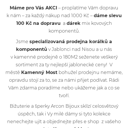
Máme pro Vás AKCI
– proplatíme Vám dopravu
k nám – za každý nákup nad 1000 Kč –
dáme slevu
100 Kč na dopravu
a
dárek
mix kovových
komponentů.
Jsme
specializovaná prodejna korálků a
komponentů
v Jablonci nad Nisou a u nás
v kamenné prodejně o 180M2 seženete veškerý
sortiment za ty nejlepší jablonecké ceny! V
městě
Kamenný Most
bohužel prodejnu nemáme,
opravdu stojí za to, se za námi přijet podívat. Rádi
Vám zdarma poradíme nebo ukážeme jak a co se
tvoří.
Bižuterie a šperky Arcon Bijoux sklízí celosvětový
úspěch, tak i Vy milé dámy si tyto kolekce
nenechejte ujít a objednejte přes e shop z vašeho