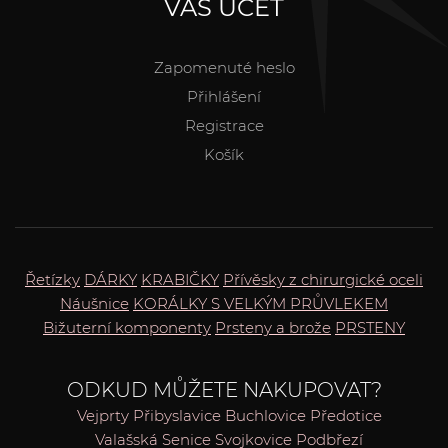
VÁŠ ÚČET
Zapomenuté heslo
Přihlášení
Registrace
Košík
Řetízky
DÁRKY
KRABIČKY
Přívěsky z chirurgické oceli
Náušnice
KORÁLKY S VELKÝM PRŮVLEKEM
Bižuterní komponenty
Prsteny a brože
PRSTENY
ODKUD MŮŽETE NAKUPOVAT?
Vejprty
Přibyslavice
Buchlovice
Předotice
Valašská Senice
Svojkovice
Podbřezí