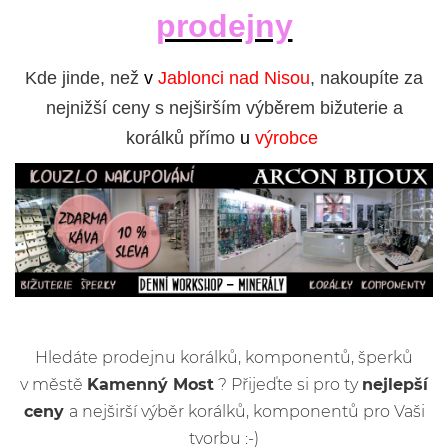
prodejny
Kde jinde, než
v
Jablonci nad Nisou
, nakoupíte za
nejnižší ceny s nejširším výběrem bižuterie a
korálků přímo
u
výrobce
Hledáte prodejnu korálků, komponentů, šperků
v městě
Kamenný Most
? Přijeďte si pro ty
nejlepší
ceny
a nejširší výběr korálků, komponentů pro Vaši
tvorbu :-)