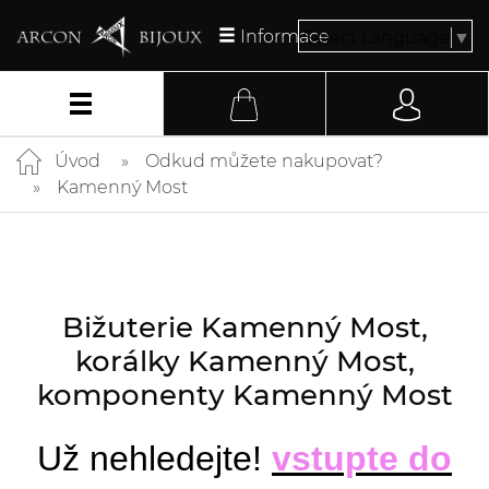
Informace
Select Language
▼
Úvod
Odkud můžete nakupovat?
Kamenný Most
Bižuterie Kamenný Most,
korálky Kamenný Most,
komponenty Kamenný Most
Už nehledejte!
vstupte do