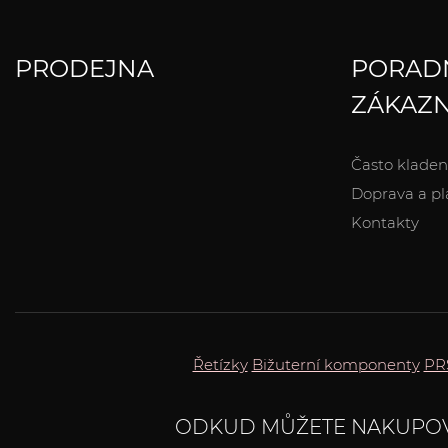
PRODEJNA
PORAD
ZÁKAZN
Často kladen
Doprava a pl
Kontakty
Řetízky
Bižuterní komponenty
PR
ODKUD MŮŽETE NAKUPO