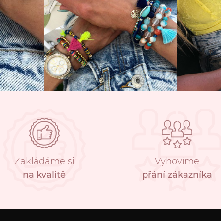
Zakládáme si
Vyhovíme
na kvalitě
přání zákazníka