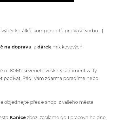
ší výběr korálků, komponentů pro Vaši tvorbu :-)
Kč na dopravu
a
dárek
mix kovových
ě o 180M2 seženete veškerý sortiment za ty
jet podívat. Rádi Vám zdarma poradíme nebo
jít a objednejte přes e shop z vašeho města
ěsta
Kanice
zboží zasíláme do 1 pracovního dne.