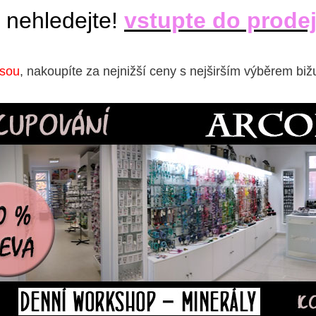
 nehledejte!
vstupte do prode
isou
, nakoupíte za nejnižší ceny s nejširším výběrem biž