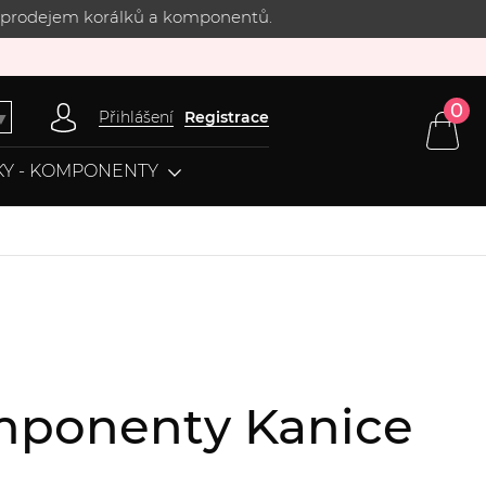
 s prodejem korálků a komponentů.
0
Přihlášení
Registrace
▼
Y - KOMPONENTY
omponenty Kanice