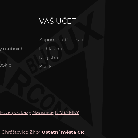
VÁŠ ÚČET
Zapomenuté heslo
y osobních
Přihlášení
Registrace
ookie
Košík
kové poukazy
Náušnice
NÁRAMKY
k
Chrášťovice
Zhoř
Ostatní města ČR