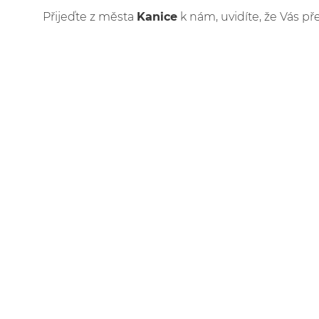
Přijeďte z města
Kanice
k nám, uvidíte, že Vás př