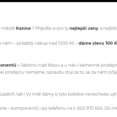
 v městě
Kanice
? Přijeďte si pro ty
nejlepší ceny
a nejšir
k nám – za každý nákup nad 1000 Kč –
dáme slevu 100 
ponentů
v Jablonci nad Nisou a u nás v kamenné prodejn
l prodejnu nemáme, opravdu stojí za to, se za námi při
ý úspěch, tak i Vy milé dámy si tyto kolekce nenechejte u
e – komponentů i po telefonu na č. 602 970 654. Do m