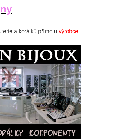
jny
uterie a korálků přímo
u
výrobce