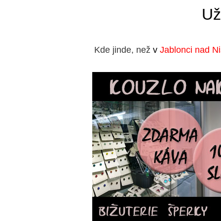
Už
Kde jinde, než
v
Jablonci nad N