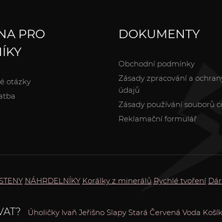
NA PRO
DOKUMENTY
ÍKY
Obchodní podmínky
Zásady zpracování a ochran
é otázky
údajů
atba
Zásady používání souborů c
Reklamační formulář
STENY
NÁHRDELNÍKY
Korálky z minerálů
Rychlé tvoření
Dár
VAT?
Úholičky
Ivaň
Jeřišno
Slapy
Stará Červená Voda
Koší