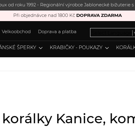
joux od roku 1992 - Regionální výrobce Jablonecké bižuterie
Při objednávce nad 1800 Kč
DOPRAVA ZDARMA
Velkoobchod
Doprava a platba
Select Language
ÁNSKÉ ŠPERKY
KRABIČKY - POUKAZY
KORÁLK
, korálky Kanice, k