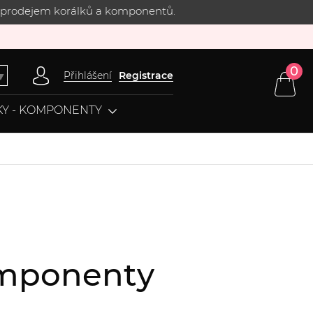
 s prodejem korálků a komponentů.
0
Přihlášení
Registrace
▼
Y - KOMPONENTY
komponenty