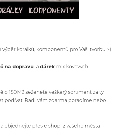
ší výběr korálků, komponentů pro Vaši tvorbu :-)
Kč na dopravu
a
dárek
mix kovových
ě o 180M2 seženete veškerý sortiment za ty
jet podívat. Rádi Vám zdarma poradíme nebo
jít a objednejte přes e shop z vašeho města