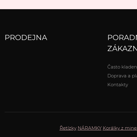
PRODEJNA
PORAD
ZÁKAZN
Často kladen
Doprava a pl
Kontakty
Řetízky
NÁRAMKY
Korálky z mine