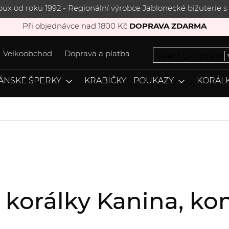
joux od roku 1992 - Regionální výrobce Jablonecké bižuterie
Při objednávce nad 1800 Kč
DOPRAVA ZDARMA
Velkoobchod
Doprava a platba
Select Language
ÁNSKÉ ŠPERKY
KRABIČKY - POUKAZY
KORÁLK
, korálky Kanina, 