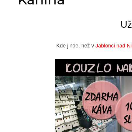
Už
Kde jinde, než
v
Jablonci nad N