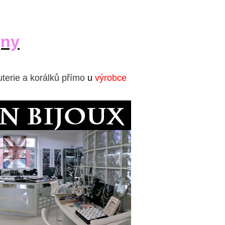
jny
uterie a korálků přímo
u
výrobce