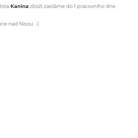
ěsta
Kanina
zboží zasíláme do 1 pracovního dne.
nce nad Nisou :-)