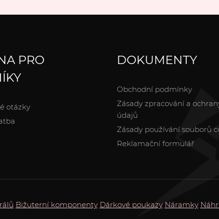
NA PRO
DOKUMENTY
ÍKY
Obchodní podmínky
Zásady zpracování a ochran
é otázky
údajů
atba
Zásady používání souborů c
Reklamační formulář
rálů
Bižuterní komponenty
Dárkové poukazy
Náramky
Náhr