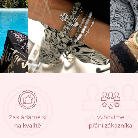
Zakládáme si
Vyhovíme
na kvalitě
přání zákazníka