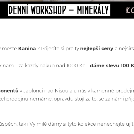
 v městě
Kanina
? Přijeďte si pro ty
nejlepší ceny
a nejšir
k nám – za každý nákup nad 1000 Kč –
dáme slevu 100 
ponentů
v Jablonci nad Nisou a u nás v kamenné prodejn
l prodejnu nemáme, opravdu stojí za to, se za námi při
ý úspěch, tak i Vy milé dámy si tyto kolekce nenechejte u