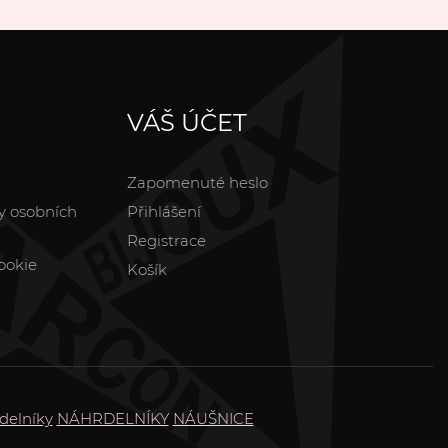
VÁŠ ÚČET
Zapomenuté heslo
y osobních
Přihlášení
Registrace
ookie
Košík
delníky
NÁHRDELNÍKY
NÁUŠNICE