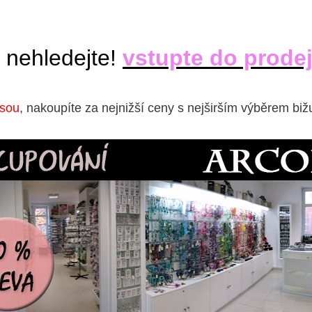
 nehledejte!
vstupte do prode
isou
, nakoupíte za nejnižší ceny s nejširším výběrem biž